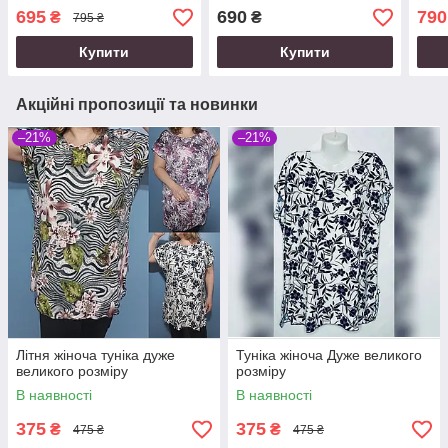
695
690
790
₴
₴
795 ₴
Купити
Купити
Акційні пропозиції та новинки
–21%
–21%
Літня жіноча туніка дуже
Туніка жіноча Дуже великого
великого розміру
розміру
В наявності
В наявності
375
375
₴
₴
475 ₴
475 ₴