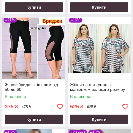
Купити
Купити
–21%
–16%
Жіночі бриджі з гіпюром від
Жіноча літня туніка з
50 до 60
малюнком великого розміру
В наявності
В наявності
375
525
₴
₴
475 ₴
625 ₴
Купити
Купити
–15%
Новинка
–15%