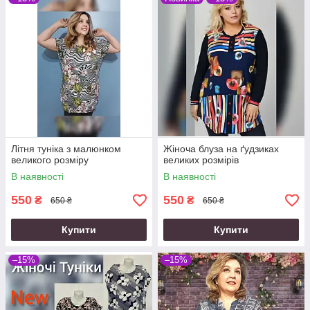
Літня туніка з малюнком
Жіноча блуза на ґудзиках
великого розміру
великих розмірів
В наявності
В наявності
550
550
₴
₴
650 ₴
650 ₴
Купити
Купити
–15%
–15%