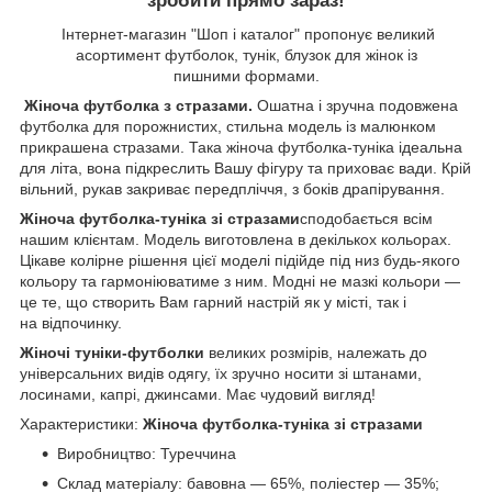
зробити прямо зараз!
Інтернет-магазин "Шоп і каталог" пропонує великий
асортимент футболок, тунік, блузок для жінок із
пишними формами.
Жіноча футболка з стразами.
Ошатна і зручна подовжена
футболка для порожнистих, стильна модель із малюнком
прикрашена стразами. Така жіноча футболка-туніка ідеальна
для літа, вона підкреслить Вашу фігуру та приховає вади. Крій
вільний, рукав закриває передпліччя, з боків драпірування.
Жіноча футболка-туніка зі стразами
сподобається всім
нашим клієнтам. Модель виготовлена в декількох кольорах.
Цікаве колірне рішення цієї моделі підійде під низ будь-якого
кольору та гармоніюватиме з ним. Модні не мазкі кольори —
це те, що створить Вам гарний настрій як у місті, так і
на відпочинку.
Жіночі туніки-футболки
великих розмірів, належать до
універсальних видів одягу, їх зручно носити зі штанами,
лосинами, капрі, джинсами. Має чудовий вигляд!
Характеристики:
Жіноча футболка-туніка зі стразами
Виробництво: Туреччина
Склад матеріалу: бавовна — 65%, поліестер — 35%;