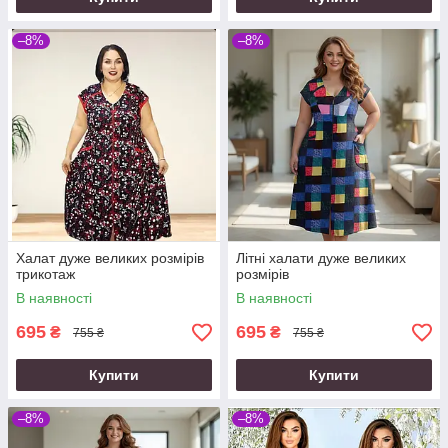
–8%
–8%
Халат дуже великих розмірів
Літні халати дуже великих
трикотаж
розмірів
В наявності
В наявності
695
695
₴
₴
755 ₴
755 ₴
Купити
Купити
–8%
–8%