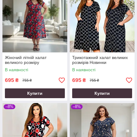
Жіночий літній халат
Трикотажний халат великих
великого розміру
розмірів Новинки
В наявності
В наявності
695
695
₴
₴
755 ₴
755 ₴
Купити
Купити
–8%
–8%