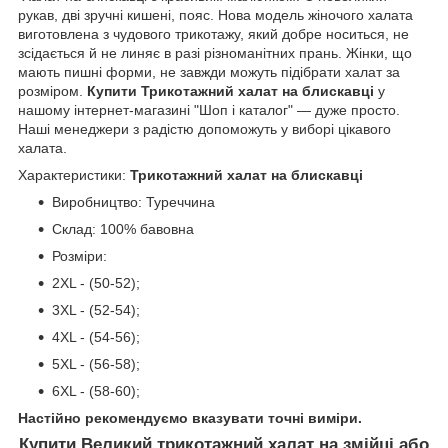
рукав, дві зручні кишені, пояс. Нова модель жіночого халата
виготовлена з чудового трикотажу, який добре носиться, не
зсідається й не линяє в разі різноманітних прань. Жінки, що
мають пишні форми, не завжди можуть підібрати халат за
розміром.
Купити Трикотажний халат на блискавці
у
нашому інтернет-магазині "Шоп і каталог" — дуже просто.
Наші менеджери з радістю допоможуть у виборі цікавого
халата.
Характеристики:
Трикотажний халат на блискавці
Виробництво: Туреччина
Склад: 100% бавовна
Розміри:
2XL - (50-52);
3XL - (52-54);
4XL - (54-56);
5XL - (56-58);
6XL - (58-60);
Настійно рекомендуємо вказувати точні виміри.
Купити Великий трикотажний халат на змійці
або