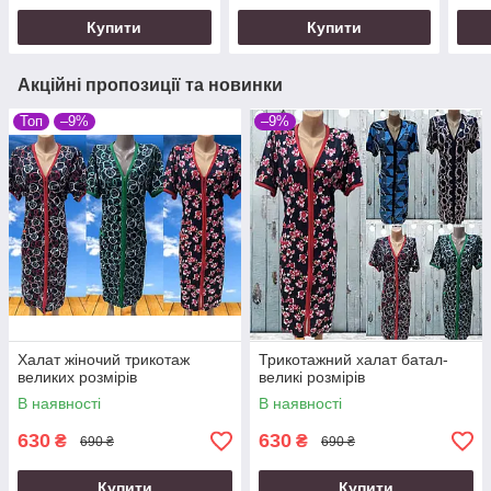
Купити
Купити
Акційні пропозиції та новинки
Топ
–9%
–9%
Халат жіночий трикотаж
Трикотажний халат батал-
великих розмірів
великі розмірів
В наявності
В наявності
630
630
₴
₴
690 ₴
690 ₴
Купити
Купити