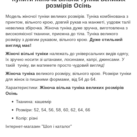
розмірів Осінь
Модель жіночої туніки великих розмірів. Туніка комбінована з
принтом, вільного крою, довгий рукав на манжеті, уздовж талії
невелика збірочка. Жіноча туніка дуже зручна, виготовлена з
високоякісної тканини, приємна до тіла. Туніка великого
розміру з довгим рукавом, вільного крою.
Дуже стильний
вигляд має!
Жіночі вільні туніки
належать до універсальних видів одягу,
їх зручно носити зі штанами, лосинами, капрі, джинсами. У
такій туніку, ви матимете просто чудовий вигляд!
Жіноча туніка
великого розміру, вільного крою. Розміри туніки
для жінок із пишними формами, від 54 до 64.
Характеристики:
Жіноча вільна туніка великих розмірів
Осінь
Тканина: кашемір
Розміри: 52, 54, 56, 58, 60, 62, 64, 66
Колір: різні
Інтернет-магазин "Шоп і каталог"