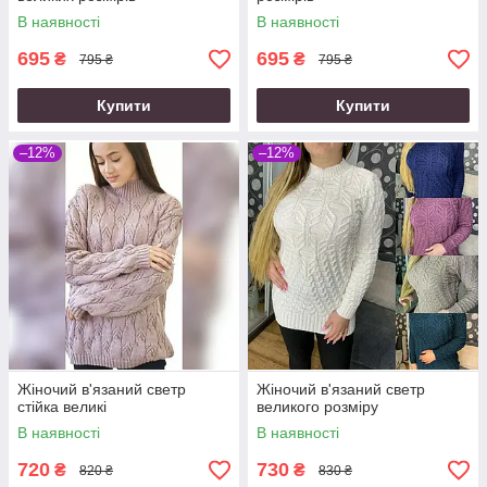
В наявності
В наявності
695
695
₴
₴
795 ₴
795 ₴
Купити
Купити
–12%
–12%
Жіночий в'язаний светр
Жіночий в'язаний светр
стійка великі
великого розміру
В наявності
В наявності
720
730
₴
₴
820 ₴
830 ₴