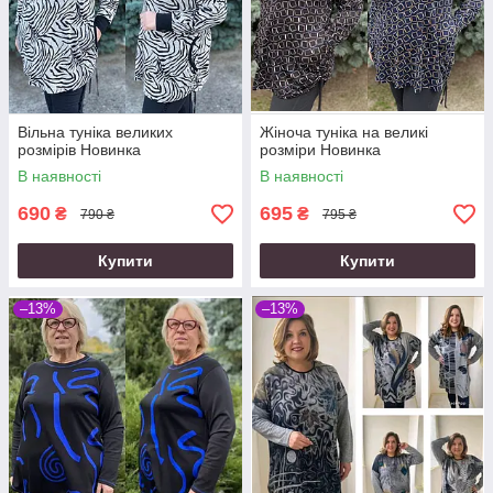
Вільна туніка великих
Жіноча туніка на великі
розмірів Новинка
розміри Новинка
В наявності
В наявності
690
695
₴
₴
790 ₴
795 ₴
Купити
Купити
–13%
–13%