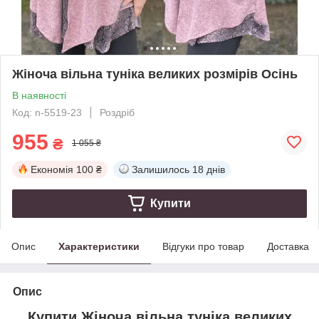
Жіноча вільна туніка великих розмірів Осінь
В наявності
Код: n-5519-23
Роздріб
955
₴
1 055 ₴
Економія
100 ₴
Залишилось
18 днів
Купити
Опис
Характеристики
Відгуки про товар
Доставка
Опис
Купити Жіноча вільна туніка великих