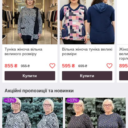
Туніка жіноча вільна
Вільна жіноча туніка великі
Жіно
великого розміру
розміри
вели
гор
855
595
895
₴
₴
955 ₴
695 ₴
Купити
Купити
Акційні пропозиції та новинки
–13%
–13%