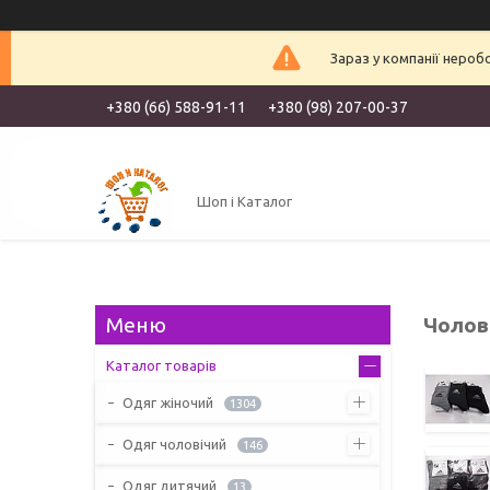
Зараз у компанії нероб
+380 (66) 588-91-11
+380 (98) 207-00-37
Шоп і Каталог
Чолов
Каталог товарів
Одяг жіночий
1304
Одяг чоловічий
146
Одяг дитячий
13