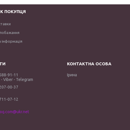
К ПОКУПЦЯ
ставки
 побажання
 інформація
 588-91-11
Ірина
- Viber - Telegram
 207-00-37
 711-07-12
log.com@ukr.net