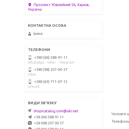
Проспект Ювілейний 56, Харків,
Україна
Ірина
+380 (66) 588-91-11
WhatsApp - Viber - Telegram
+380 (98) 207-00-37
Viber
+380 (63) 711-07-12
Lifecell
shopicatalog.com@ukr.net
Чоловічі
+38 066 588 91 11
Телефону
+38 098 207 00 37