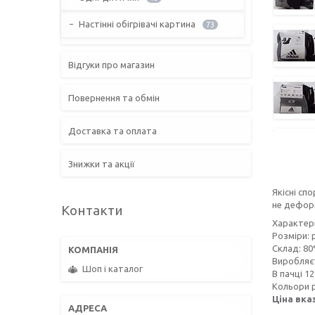
Настінні обігрівачі картина
73
Відгуки про магазин
Повернення та обмін
Доставка та оплата
Знижки та акції
Якісні сп
не деформ
Контакти
Характер
Розміри: р
Склад: 80
Виробляєт
Шоп і каталог
В пачці 12
Кольори рі
Ціна вка