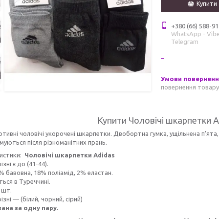
Купити
+380 (66) 588-91
WhatsApp - Vibe
Telegram
повернення товару
Купити Чоловічі шкарпетки A
ортивні чоловічі укорочені шкарпетки. Двобортна гумка, ущільнена п'ята, 
уються після різноманітних прань.
истики:
Чоловічі шкарпетки Adidas
ізні є до (41-44).
% бавовна, 18% поліамід, 2% еластан.
ься в Туреччині.
 шт.
зні — (білий, чорний, сірий)
зана за одну пару.