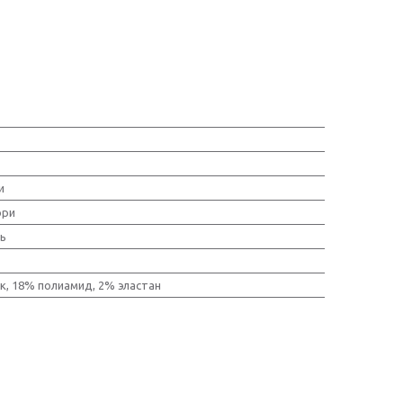
и
ори
нь
к, 18% полиамид, 2% эластан