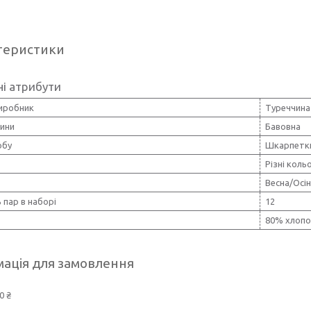
теристики
і атрибути
виробник
Туреччина
нини
Бавовна
обу
Шкарпетк
Різні коль
Весна/Осі
ь пар в наборі
12
80% хлопо
ація для замовлення
0 ₴