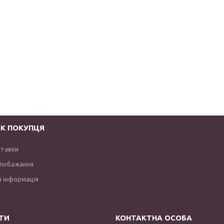
К ПОКУПЦЯ
ставки
 побажання
 інформація