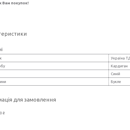
 Вам покупок!
теристики
ні
к
Україна Т
обу
Кардиган
Синій
нини
Букле
ація для замовлення
0 ₴