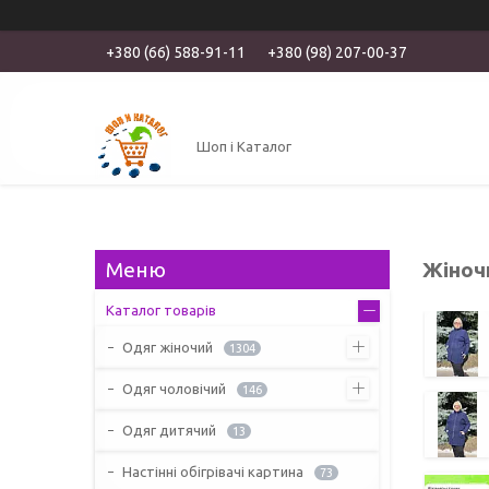
+380 (66) 588-91-11
+380 (98) 207-00-37
Шоп і Каталог
Жіноч
Каталог товарів
Одяг жіночий
1304
Одяг чоловічий
146
Одяг дитячий
13
Настінні обігрівачі картина
73