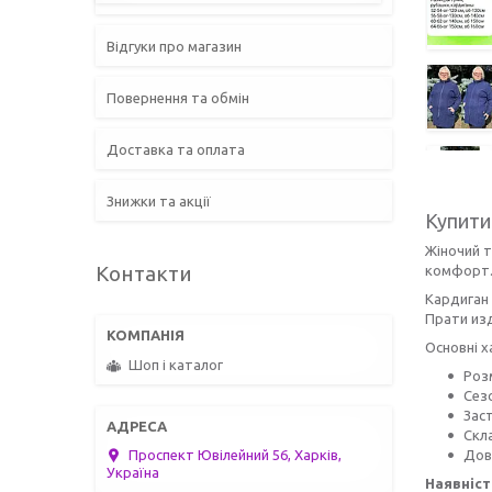
Відгуки про магазин
Повернення та обмін
Доставка та оплата
Знижки та акції
Купити
Жіночий т
Контакти
комфорт
Кардиган 
Прати изд
Основні 
Шоп і каталог
Розм
Сезо
Заст
Скл
Довж
Проспект Ювілейний 56, Харків,
Україна
Наявніст