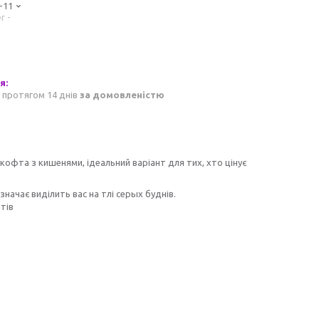
-11
r -
 протягом 14 днів
за домовленістю
 кофта з кишенями, ідеальний варіант для тих, хто цінує
начає виділить вас на тлі серых буднів.
тів