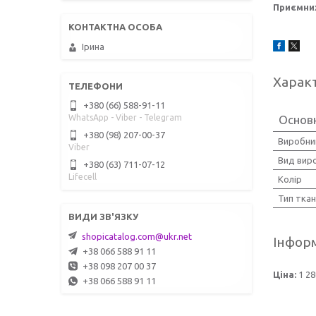
Приємних
Ірина
Харак
+380 (66) 588-91-11
WhatsApp - Viber - Telegram
Основ
+380 (98) 207-00-37
Виробни
Viber
Вид вир
+380 (63) 711-07-12
Lifecell
Колір
Тип тка
shopicatalog.com@ukr.net
Інформ
+38 066 588 91 11
+38 098 207 00 37
Ціна:
1 28
+38 066 588 91 11