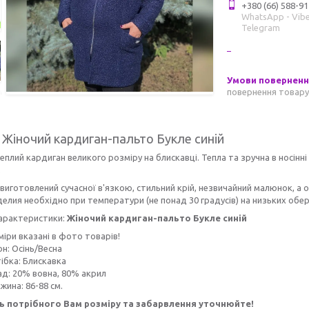
+380 (66) 588-91
WhatsApp - Vibe
Telegram
повернення товару
 Жіночий кардиган-пальто Букле синій
еплий кардиган великого розміру на блискавці. Тепла та зручна в носінні
.
виготовлений сучасної в'язкою, стильний крій, незвичайний малюнок, а оз
елия необхідно при температури (не понад 30 градусів) на низьких обер
характеристики:
Жіночий кардиган-пальто Букле синій
іри вказані в фото товарів!
н: Осінь/Весна
ібка: Блискавка
ад: 20% вовна, 80% акрил
ина: 86-88 см.
ь потрібного Вам розміру та забарвлення уточнюйте!