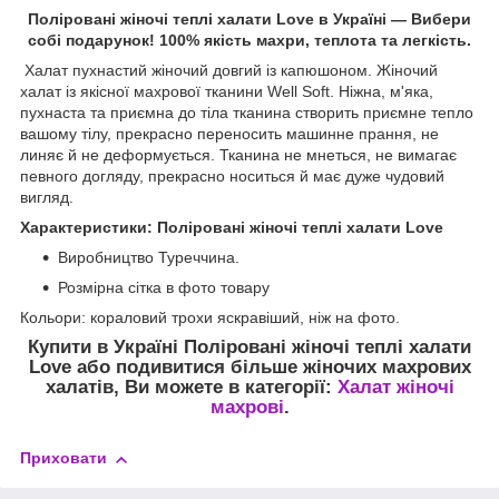
Поліровані жіночі теплі халати Love в Україні — Вибери
собі подарунок! 100% якість махри, теплота та легкість.
Халат пухнастий жіночий довгий із капюшоном. Жіночий
халат із якісної махрової тканини Well Soft. Ніжна, м'яка,
пухнаста та приємна до тіла тканина створить приємне тепло
вашому тілу, прекрасно переносить машинне прання, не
линяє й не деформується. Тканина не мнеться, не вимагає
певного догляду, прекрасно носиться й має дуже чудовий
вигляд.
Характеристики: Поліровані жіночі теплі халати Love
Виробництво Туреччина.
Розмірна сітка в фото товару
Кольори: кораловий трохи яскравіший, ніж на фото.
Купити в Україні Поліровані жіночі теплі халати
Love
або подивитися більше жіночих махрових
халатів, Ви можете в категорії:
Халат жіночі
махрові
.
Приховати