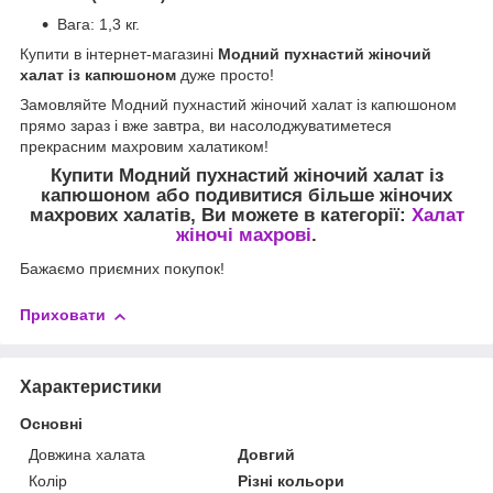
Вага: 1,3 кг.
Купити в інтернет-магазині
Модний пухнастий жіночий
халат із капюшоном
дуже просто!
Замовляйте Модний пухнастий жіночий халат із капюшоном
прямо зараз і вже завтра, ви насолоджуватиметеся
прекрасним махровим халатиком!
Купити Модний пухнастий жіночий халат із
капюшоном
або подивитися більше жіночих
махрових халатів, Ви можете в категорії:
Халат
жіночі махрові
.
Бажаємо приємних покупок!
Приховати
Характеристики
Основні
Довжина халата
Довгий
Колір
Різні кольори