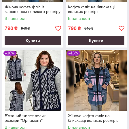
Жіноча кофта фліс із
Кофта фліс на блискавці
капюшоном великого розміру
великих розмірів
В наявності
В наявності
790
790
₴
₴
940 ₴
940 ₴
Купити
Купити
–16%
–16%
В'язаний жилет великі
Жіноча кофта фліс на
розміри "Орнамент"
блискавці великих розмірів
В наявності
В наявності