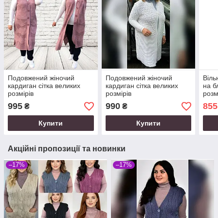
Подовжений жіночий
Подовжений жіночий
Віль
кардиган сітка великих
кардиган сітка великих
на б
розмірів
розмірів
розм
995
990
855
₴
₴
Купити
Купити
Акційні пропозиції та новинки
–17%
–17%