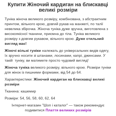
Купити Жіночий кардиган на блискавці
великі розміри
Туніка жіноча великого розміру, комбінована, з абстрактним
принтом, вільного крою, довгий рукав на манжеті, по талії
невелика збірочка. Жіноча туніка дуже зручна, виготовлена з
високоякісної тканини, приємна до тіла. Туніка великого
розміру з довгим рукавом, вільного крою.
Дуже стильний
вигляд має!
Жіночі вільні туніки
належать до універсальних видів одягу,
їх зручно носити зі штанами, лосинами, капрі, джинсами. У
такій туніку, ви матимете просто чудовий вигляд!
Жіноча туніка
великого розміру, вільного крою. Розміри туніки
для жінок із пишними формами, від 54 до 64.
Характеристики:
Жіночий кардиган на блискавці великі
розміри
Тканина: кашемир
Розміри: 54, 56, 58, 60, 62, 64
Інтернет-магазин "Шоп і каталог" — також рекомендує
подивитися
Плаття великих розмірів