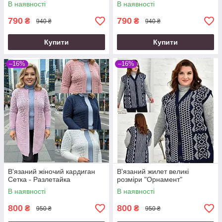
В наявності
В наявності
790
790
₴
₴
940 ₴
940 ₴
Купити
Купити
–16%
–16%
В'язаний жіночий кардиган
В'язаний жилет великі
Сетка - Разлетайка
розміри "Орнамент"
В наявності
В наявності
800
800
₴
₴
950 ₴
950 ₴