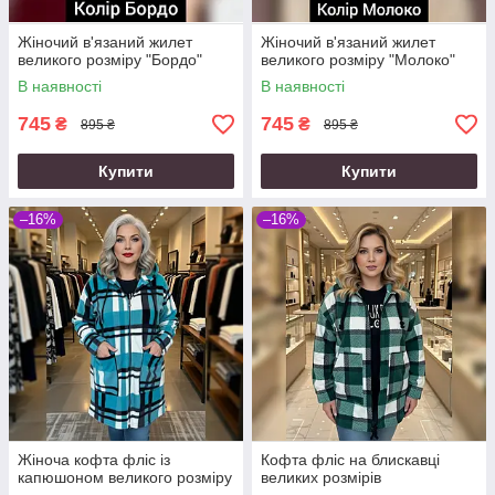
Жіночий в'язаний жилет
Жіночий в'язаний жилет
великого розміру "Бордо"
великого розміру "Молоко"
В наявності
В наявності
745
745
₴
₴
895 ₴
895 ₴
Купити
Купити
–16%
–16%
Жіноча кофта фліс із
Кофта фліс на блискавці
капюшоном великого розміру
великих розмірів