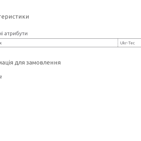
теристики
і атрибути
к
Ukr-Tec
ація для замовлення
₴