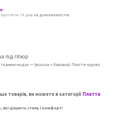
 протягом 14 днів
за домовленістю
а під гіпюр
 тканини модал — (віскоза + бавовна). Плаття чудово
ьше товарів, ви можете в категорії
Плаття
, які цінують стиль і комфорт!