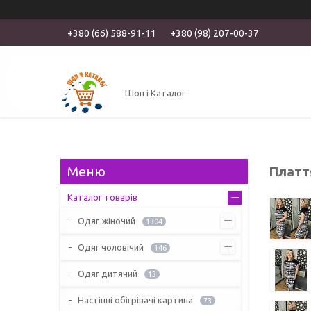
+380 (66) 588-91-11
+380 (98) 207-00-37
Шоп і Каталог
Плаття
Каталог товарів
Одяг жіночий
1304
Одяг чоловічий
146
Одяг дитячий
13
Настінні обігрівачі картина
73