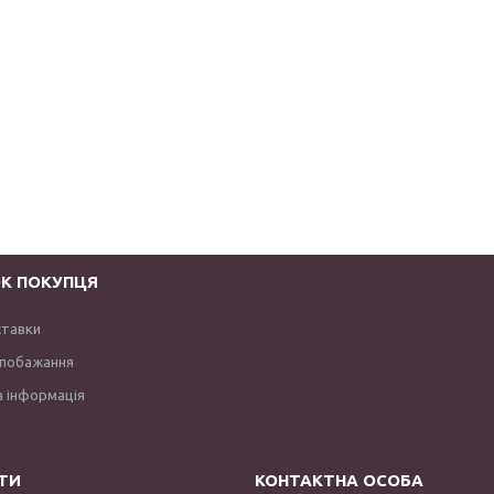
К ПОКУПЦЯ
ставки
 побажання
 інформація