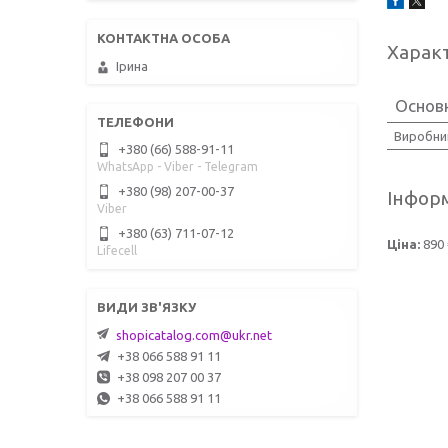
Харак
Ірина
Основн
Виробни
+380 (66) 588-91-11
WhatsApp - Viber - Telegram
+380 (98) 207-00-37
Інформ
Viber
+380 (63) 711-07-12
Ціна:
890 
Lifecell
shopicatalog.com@ukr.net
+38 066 588 91 11
+38 098 207 00 37
+38 066 588 91 11