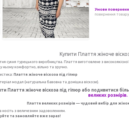
повернення товару
Купити Плаття жіноче віскоз
тня сукня турецького виробництва. Плаття виготовлене з високоякісної
 у ньому комфортно, вільно та зручно.
истика:
Плаття жіноче віскоза під гіпюр
теріал модал (натуральна бавовна та домішка віскози).
ити Плаття жіноче віскоза під гіпюр або подивитися біл
великих розмірів.
Плаття великих розмірів — чудовий вибір для жінок
а носіть з величезним задоволенням.
йте та замовляйте вже зараз!