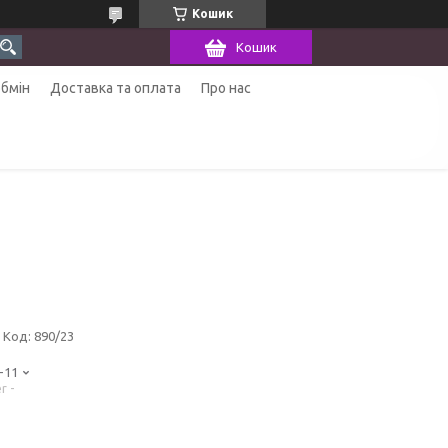
Кошик
Кошик
обмін
Доставка та оплата
Про нас
Код:
890/23
-11
r -