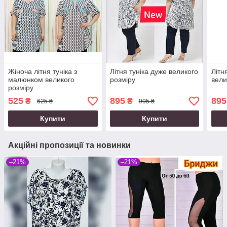
Жіноча літня туніка з
Літня туніка дуже великого
Літн
малюнком великого
розміру
вели
розміру
525
895
895
₴
₴
625 ₴
995 ₴
Купити
Купити
Акційні пропозиції та новинки
–21%
–21%