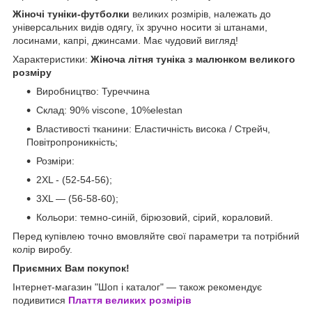
Жіночі туніки-футболки
великих розмірів, належать до
універсальних видів одягу, їх зручно носити зі штанами,
лосинами, капрі, джинсами. Має чудовий вигляд!
Характеристики:
Жіноча літня туніка з малюнком великого
розміру
Виробництво: Туреччина
Склад: 90% viscone, 10%elestan
Властивості тканини: Еластичність висока / Стрейч,
Повітропроникність;
Розміри:
2XL - (52-54-56);
3XL — (56-58-60);
Кольори: темно-синій, бірюзовий, сірий, кораловий.
Перед купівлею точно вмовляйте свої параметри та потрібний
колір виробу.
Приємних Вам покупок!
Інтернет-магазин "Шоп і каталог" — також рекомендує
подивитися
Плаття великих розмірів