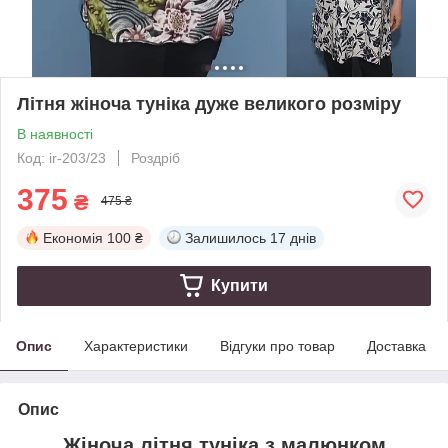
Літня жіноча туніка дуже великого розміру
В наявності
Код: ir-203/23
Роздріб
375
₴
475 ₴
Економія
100 ₴
Залишилось
17 днів
Купити
Опис
Характеристики
Відгуки про товар
Доставка
Опис
Жіноча літня туніка з малюнком