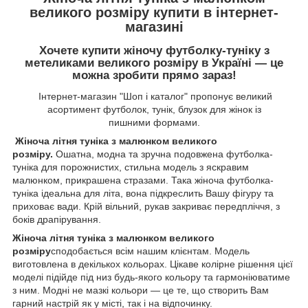
великого розміру купити в інтернет-
магазині
Хочете
купити жіночу футболку-туніку з
метеликами великого розміру в Україні — це
можна зробити прямо зараз!
Інтернет-магазин "Шоп і каталог" пропонує великий
асортимент футболок, тунік, блузок для жінок із
пишними формами.
Жіноча літня туніка з малюнком великого
розміру.
Ошатна, модна та зручна подовжена футболка-
туніка для порожнистих, стильна модель з яскравим
малюнком, прикрашена стразами. Така жіноча футболка-
туніка ідеальна для літа, вона підкреслить Вашу фігуру та
приховає вади. Крій вільний, рукав закриває передпліччя, з
боків драпірування.
Жіноча літня туніка з малюнком великого
розміру
сподобається всім нашим клієнтам. Модель
виготовлена в декількох кольорах. Цікаве колірне рішення цієї
моделі підійде під низ будь-якого кольору та гармоніюватиме
з ним. Модні не мазкі кольори — це те, що створить Вам
гарний настрій як у місті, так і на відпочинку.