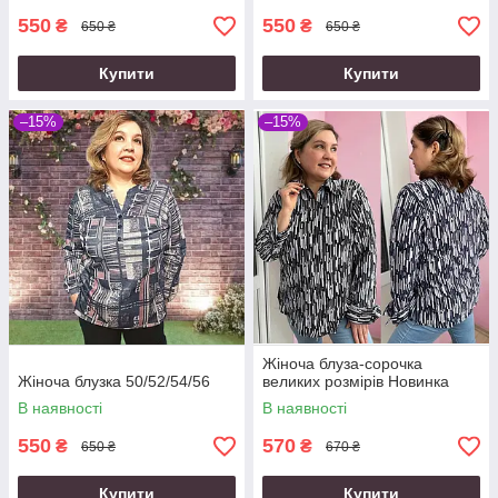
550
550
₴
₴
650 ₴
650 ₴
Купити
Купити
–15%
–15%
Жіноча блуза-сорочка
Жіноча блузка 50/52/54/56
великих розмірів Новинка
В наявності
В наявності
550
570
₴
₴
650 ₴
670 ₴
Купити
Купити