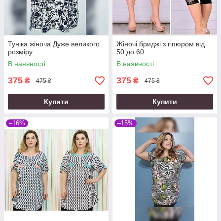
Туніка жіноча Дуже великого
Жіночі бриджі з гіпюром від
розміру
50 до 60
В наявності
В наявності
375
375
₴
₴
475 ₴
475 ₴
Купити
Купити
–16%
–15%