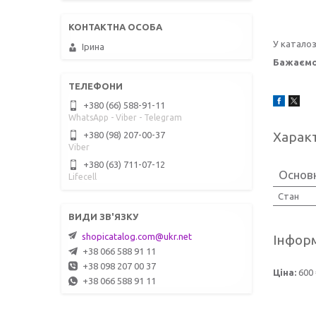
У каталоз
Ірина
Бажаємо
+380 (66) 588-91-11
WhatsApp - Viber - Telegram
Харак
+380 (98) 207-00-37
Viber
+380 (63) 711-07-12
Основ
Lifecell
Стан
shopicatalog.com@ukr.net
Інформ
+38 066 588 91 11
+38 098 207 00 37
Ціна:
600 
+38 066 588 91 11