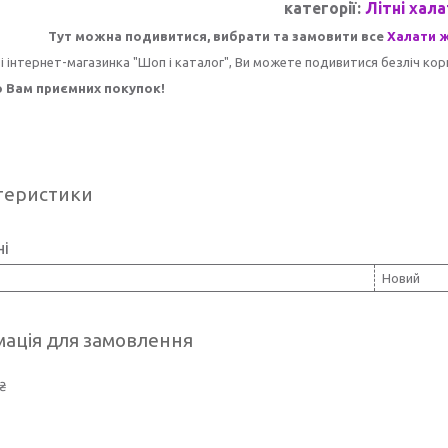
категорії:
Літні хала
Тут можна подивитися, вибрати та замовити все
Халати ж
і інтернет-магазинка "Шоп і каталог", Ви можете подивитися безліч кори
 Вам приємних покупок!
теристики
ні
Новий
ація для замовлення
₴