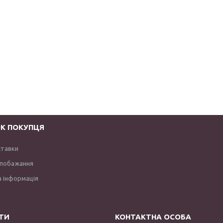
К ПОКУПЦЯ
ставки
 побажання
 інформація