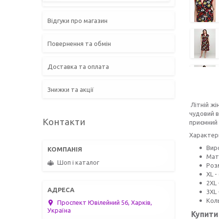
Відгуки про магазин
Повернення та обмін
Доставка та оплата
Знижки та акції
Літній жі
чудовий в
Контакти
приємний 
Характер
Вир
Мат
Шоп і каталог
Роз
XL -
2XL 
3XL 
Кол
Проспект Ювілейний 56, Харків,
Україна
Купит