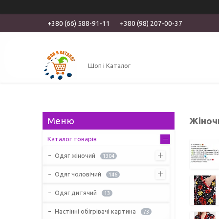
+380 (66) 588-91-11
+380 (98) 207-00-37
Шоп і Каталог
Жіноч
Каталог товарів
Одяг жіночий
1304
Одяг чоловічий
146
Одяг дитячий
13
Настінні обігрівачі картина
73