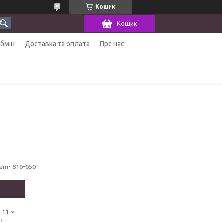
Кошик
Кошик
обмін
Доставка та оплата
Про нас
fam- 816-650
-11
r -