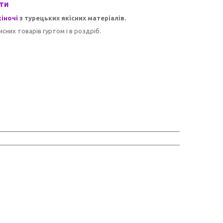
ти
іночі
з турецьких якісних матеріалів.
сних товарів гуртом і в роздріб.