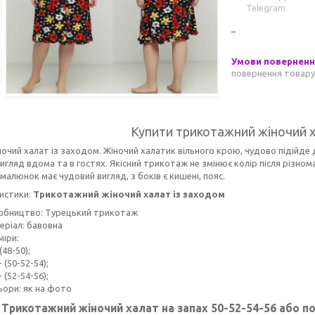
Telegram
повернення товару
Купити трикотажний жіночий х
ночий халат із заходом. Жіночий халатик вільного крою, чудово підійде 
игляд вдома та в гостях. Якісний трикотаж не змінює колір після різном
малюнок має чудовий вигляд, з боків є кишені, пояс.
истики:
Трикотажний жіночий халат із заходом
обництво: Турецький трикотаж
еріал: бавовна
міри:
 (48-50);
- (50-52-54);
- (52-54-56);
ьори: як на фото
и
Трикотажний жіночий халат на запах 50-52-54-56 або по