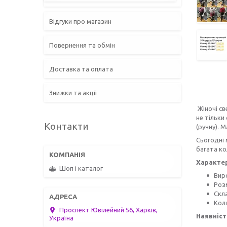
Відгуки про магазин
Повернення та обмін
Доставка та оплата
Знижки та акції
Жіночі св
не тільки
Контакти
(ручну). 
Сьогодні 
багата ко
Характер
Шоп і каталог
Вир
Роз
Скл
Коль
Проспект Ювілейний 56, Харків,
Наявніст
Україна