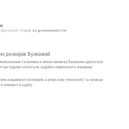
 протягом 14 днів
за домовленістю
их розмірів Бузковий
 міжсезоння та взимку в жінок виникає бажання одягатися
 светри чудово носяться, надійно переносять машинну
ям машинного в'язання, а різні нові технології та сучасна
го елемента одягу.