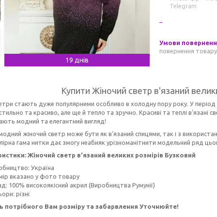
Telegram
повернення товару
19 днів
Купити Жіночий светр в'язаний велик
етри стають дуже популярними особливо в холодну пору року. У період
 стильно та красиво, але ще й тепло та зручно. Красиві та теплі в'язані
Мають модний та елегантний вигляд!
модний жіночий светр може бути як в'язаний спицями, так і з використанн
лірна гама нитки дає змогу неабияк урізноманітнити модельний ряд цьо
истики: Жіночий светр в'язаний великих розмірів Бузковий
обництво: Україна
мір вказано у фото товару
ад: 100% високоякісний акрил (Виробництва Румунії)
ори: різні
ь потрібного Вам розміру та забарвлення Уточнюйте!