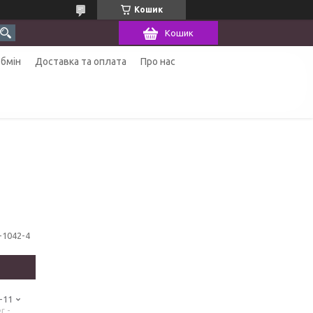
Кошик
Кошик
обмін
Доставка та оплата
Про нас
t-1042-4
-11
r -