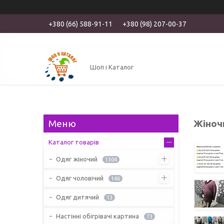
+380 (66) 588-91-11
+380 (98) 207-00-37
Шоп і Каталог
Жіночи
Каталог товарів
Одяг жіночий
1304
Одяг чоловічий
146
Одяг дитячий
13
Настінні обігрівачі картина
73