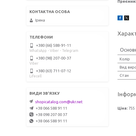
Приємних
Ірина
Харак
+380 (66) 588-91-11
Основ
WhatsApp - Viber - Telegram
+380 (98) 207-00-37
Колір
Viber
Вид вир
+380 (63) 711-07-12
Стан
Lifecell
Інформ
shopicatalog.com@ukr.net
Ціна:
755 
+38 066 588 91 11
+38 098 207 00 37
+38 066 588 91 11