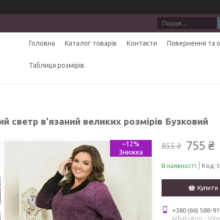
Головна
Каталог товарів
Контакти
Повернення та 
Таблиця розмірів
й светр в'язаний великих розмірів Бузковий
755 ₴
–12%
855 ₴
В наявності
Код:
Купити
+380 (66) 588-91
WhatsApp - Vibe