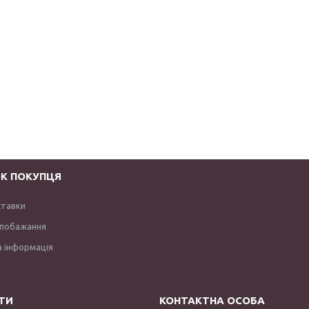
К ПОКУПЦЯ
ставки
 побажання
 інформація