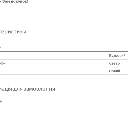
 Вам покупок!
теристики
ні
Бузковий
обу
Светр
Новий
ація для замовлення
₴