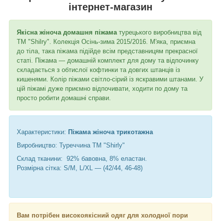
інтернет-магазин
Якісна жіноча домашня піжама
турецького виробництва від
ТМ "Shilry". Колекція Осінь-зима 2015/2016. М'яка, приємна
до тіла, така піжама підійде всім представницям прекрасної
статі. Піжама — домашній комплект для дому та відпочинку
складається з обтислої кофтинки та довгих штанців із
кишенями. Колір піжами світло-сірий із яскравими штанами. У
цій піжамі дуже приємно відпочивати, ходити по дому та
просто робити домашні справи.
Характеристики:
Піжама жіноча трикотажна
Виробництво: Туреччина ТМ "Shirly"
Склад тканини: 92% бавовна, 8% еластан.
Розмірна сітка: S/M, L/XL ― (42/44, 46-48)
Вам потрібен високоякісний одяг для холодної пори