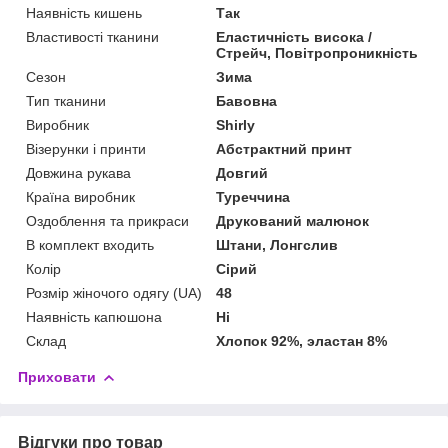
Наявність кишень
Так
Властивості тканини
Еластичність висока /
Стрейч, Повітропроникність
Сезон
Зима
Тип тканини
Бавовна
Виробник
Shirly
Візерунки і принти
Абстрактний принт
Довжина рукава
Довгий
Країна виробник
Туреччина
Оздоблення та прикраси
Друкований малюнок
В комплект входить
Штани, Лонгслив
Колір
Сірий
Розмір жіночого одягу (UA)
48
Наявність капюшона
Ні
Склад
Хлопок 92%, эластан 8%
Приховати
Відгуки про товар