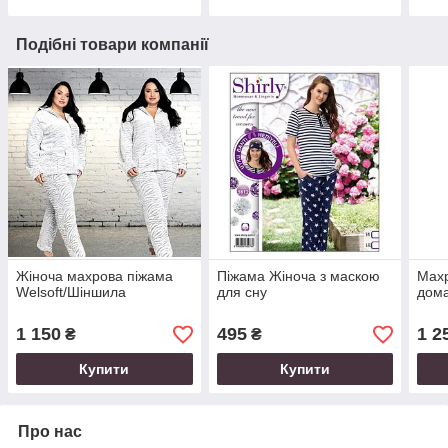
Подібні товари компанії
Жіноча махрова піжама
Піжама Жіноча з маскою
Махр
Welsoft/Шіншила
для сну
дом
1 150
495
1 2
₴
₴
Купити
Купити
Про нас