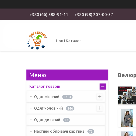
+380 (66) 588-91-11
+380 (98) 207-00-37
Шоп і Каталог
Велюро
Каталог товарів
Одяг жіночий
1304
Одяг чоловічий
146
Одяг дитячий
13
Настінні обігрівачі картина
73