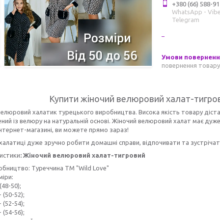
+380 (66) 588-91
WhatsApp - Vibe
Telegram
повернення товару
Купити жіночий велюровий халат-тигров
люровий халатик турецького виробництва. Висока якість товару дістала
ний із велюру на натуральній основі. Жіночий велюровий халат має дуж
інтернет-магазині, ви можете прямо зараз!
халатиці дуже зручно робити домашні справи, відпочивати та зустрічат
истики
: Жіночий велюровий халат-тигровий
обництво: Туреччина ТМ "
Wild Love
"
міри:
 (48-50);
- (50-52);
- (52-54);
- (54-56);