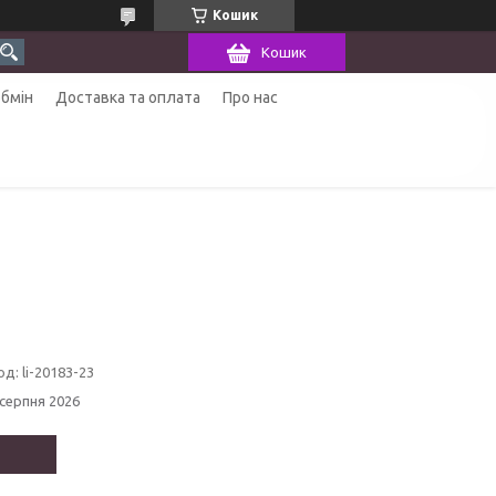
Кошик
Кошик
обмін
Доставка та оплата
Про нас
од:
li-20183-23
 серпня 2026