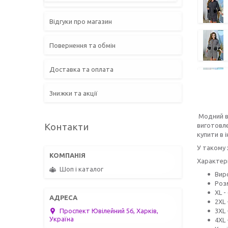
Відгуки про магазин
Повернення та обмін
Доставка та оплата
Знижки та акції
Модний ве
Контакти
виготовле
купити в 
У такому 
Характер
Шоп і каталог
Вир
Роз
XL -
2XL 
3XL 
Проспект Ювілейний 56, Харків,
Україна
4XL 