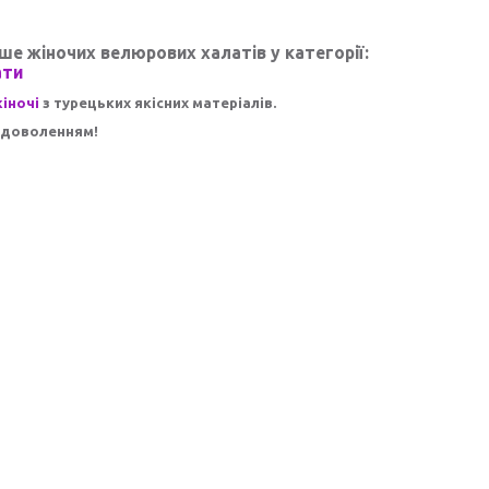
ше жіночих велюрових халатів у категорії:
ати
іночі
з турецьких якісних матеріалів.
задоволенням!