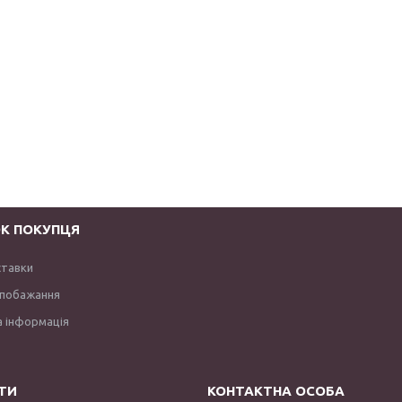
К ПОКУПЦЯ
ставки
 побажання
 інформація