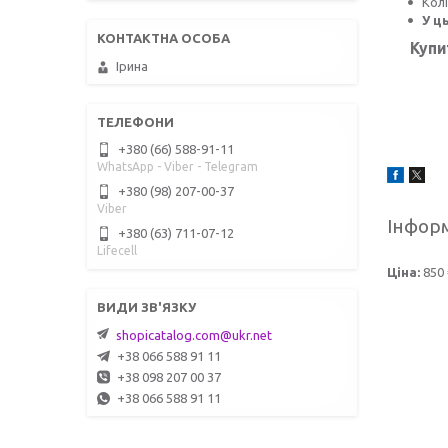
Кол
У ц
Купи
Ірина
+380 (66) 588-91-11
WhatsApp - Viber - Telegram
+380 (98) 207-00-37
Viber
Інформ
+380 (63) 711-07-12
Lifecell
Ціна:
850 
shopicatalog.com@ukr.net
+38 066 588 91 11
+38 098 207 00 37
+38 066 588 91 11