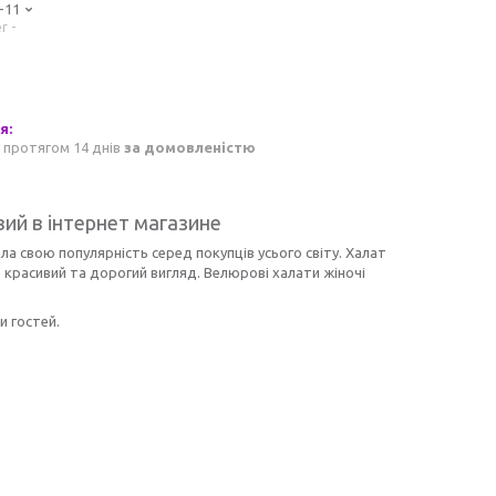
-11
r -
 протягом 14 днів
за домовленістю
ий в інтернет магазине
 свою популярність серед покупців усього світу. Халат
е красивий та дорогий вигляд.
Велюрові халати жіночі
и гостей.