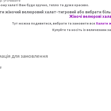
ір: уточнюйте
ьому халаті Вам буде зручно, тепло та дуже красиво.
ти жіночий велюровий халат-тигровий
або вибрати біль
Жіночі велюрові хал
Тут можна подивитися, вибрати та замовити все
Халати ж
Купуйте та носіть із величезним 
ація для замовлення
₴