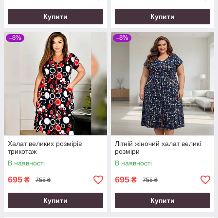
Купити
Купити
–8%
–8%
Халат великих розмірів
Літній жіночий халат великі
трикотаж
розміри
В наявності
В наявності
695
695
₴
₴
755 ₴
755 ₴
Купити
Купити