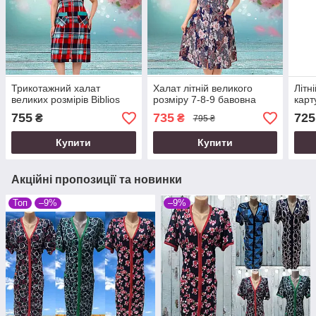
Трикотажний халат
Халат літній великого
Літн
великих розмірів Biblios
розміру 7-8-9 бавовна
карт
755
735
725
₴
₴
795 ₴
Купити
Купити
Акційні пропозиції та новинки
Топ
–9%
–9%