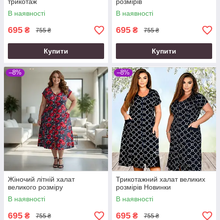
трикотаж
розмірів
В наявності
В наявності
695
695
₴
₴
755 ₴
755 ₴
Купити
Купити
–8%
–8%
Жіночий літній халат
Трикотажний халат великих
великого розміру
розмірів Новинки
В наявності
В наявності
695
695
₴
₴
755 ₴
755 ₴