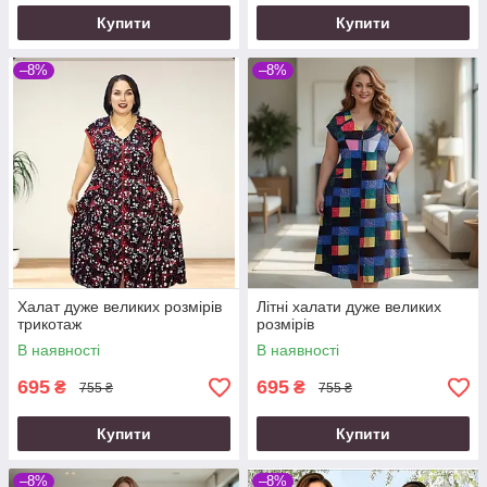
Купити
Купити
–8%
–8%
Халат дуже великих розмірів
Літні халати дуже великих
трикотаж
розмірів
В наявності
В наявності
695
695
₴
₴
755 ₴
755 ₴
Купити
Купити
–8%
–8%