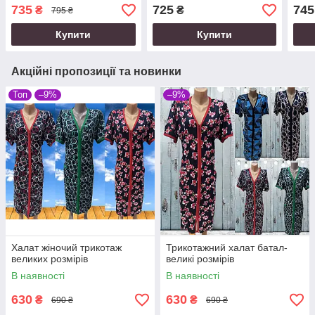
735
725
745
₴
₴
795 ₴
Купити
Купити
Акційні пропозиції та новинки
Топ
–9%
–9%
Халат жіночий трикотаж
Трикотажний халат батал-
великих розмірів
великі розмірів
В наявності
В наявності
630
630
₴
₴
690 ₴
690 ₴