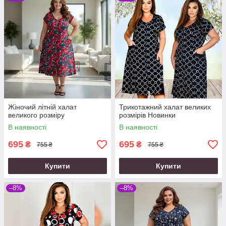
Жіночий літній халат
Трикотажний халат великих
великого розміру
розмірів Новинки
В наявності
В наявності
695
695
₴
₴
755 ₴
755 ₴
Купити
Купити
–8%
–8%