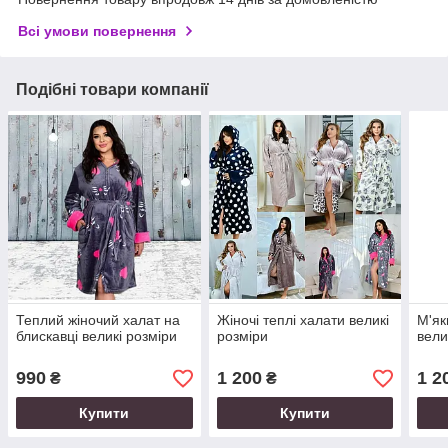
Всі умови повернення
Подібні товари компанії
Теплий жіночий халат на
Жіночі теплі халати великі
М'як
блискавці великі розміри
розміри
вели
990
1 200
1 2
₴
₴
Купити
Купити