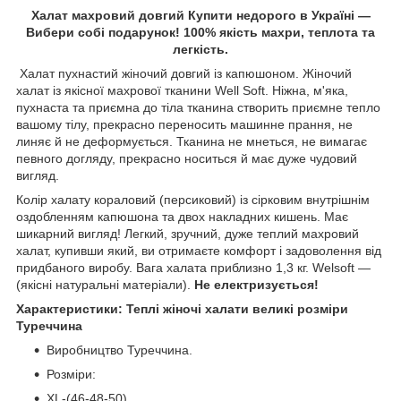
Халат махровий довгий Купити недорого в Україні —
Вибери собі подарунок! 100% якість махри, теплота та
легкість.
Халат пухнастий жіночий довгий із капюшоном. Жіночий
халат із якісної махрової тканини Well Soft. Ніжна, м'яка,
пухнаста та приємна до тіла тканина створить приємне тепло
вашому тілу, прекрасно переносить машинне прання, не
линяє й не деформується. Тканина не мнеться, не вимагає
певного догляду, прекрасно носиться й має дуже чудовий
вигляд.
Колір халату кораловий (персиковий) із сірковим внутрішнім
оздобленням капюшона та двох накладних кишень. Має
шикарний вигляд! Легкий, зручний, дуже теплий махровий
халат, купивши який, ви отримаєте комфорт і задоволення від
придбаного виробу. Вага халата приблизно 1,3 кг. Welsoft —
(якісні натуральні матеріали).
Не електризується!
Характеристики: Теплі жіночі халати великі розміри
Туреччина
Виробництво Туреччина.
Розміри:
XL-(46-48-50),