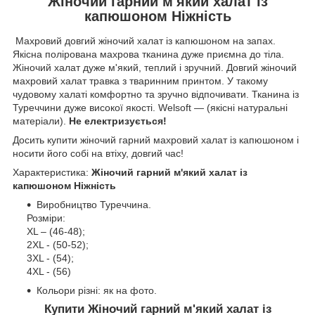
Жіночий гарний м'який халат із
капюшоном Ніжність
Махровий довгий жіночий халат із капюшоном на запах.
Якісна полірована махрова тканина дуже приємна до тіла.
Жіночий халат дуже м'який, теплий і зручний. Довгий жіночий
махровий халат травка з тваринним принтом. У такому
чудовому халаті комфортно та зручно відпочивати. Тканина із
Туреччини дуже високої якості. Welsoft — (якісні натуральні
матеріали).
Не електризується!
Досить купити жіночий гарний махровий халат із капюшоном і
носити його собі на втіху, довгий час!
Характеристика:
Жіночий гарний м'який халат із
капюшоном Ніжність
Виробництво Туреччина.
Розміри:
XL – (46-48);
2XL - (50-52);
3XL - (54);
4XL - (56)
Кольори різні: як на фото.
Купити Жіночий гарний м'який халат із