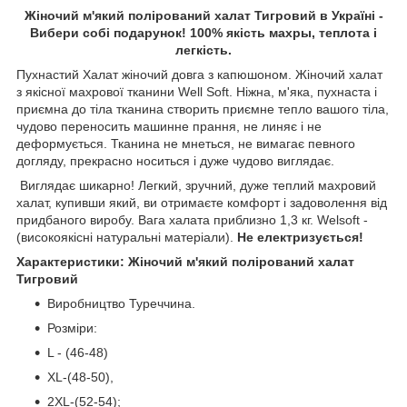
Жіночий м'який полірований халат Тигровий в Україні -
Вибери собі подарунок! 100% якість махры, теплота і
легкість.
Пухнастий Халат жіночий довга з капюшоном. Жіночий халат
з якісної махрової тканини Well Soft. Ніжна, м'яка, пухнаста і
приємна до тіла тканина створить приємне тепло вашого тіла,
чудово переносить машинне прання, не линяє і не
деформується. Тканина не мнеться, не вимагає певного
догляду, прекрасно носиться і дуже чудово виглядає.
Виглядає шикарно! Легкий, зручний, дуже теплий махровий
халат, купивши який, ви отримаєте комфорт і задоволення від
придбаного виробу. Вага халата приблизно 1,3 кг. Welsoft -
(високоякісні натуральні матеріали).
Не електризується!
Характеристики: Жіночий м'який полірований халат
Тигровий
Виробництво Туреччина.
Розміри:
L - (46-48)
XL-(48-50),
2XL-(52-54);