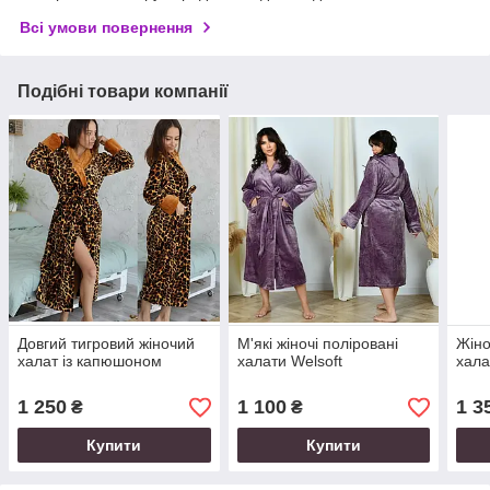
Всі умови повернення
Подібні товари компанії
Довгий тигровий жіночий
М'які жіночі поліровані
Жіно
халат із капюшоном
халати Welsoft
хала
1 250
1 100
1 3
₴
₴
Купити
Купити