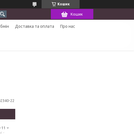
Кошик
Кошик
обмін
Доставка та оплата
Про нас
02340-22
-11
r -