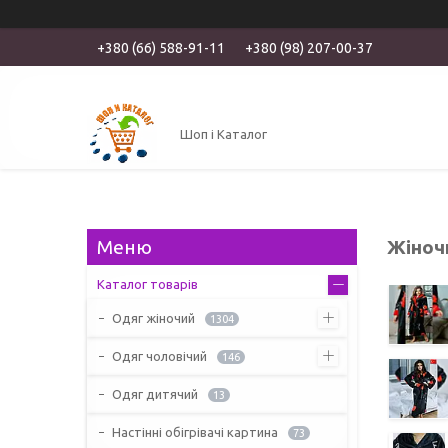
+380 (66) 588-91-11
+380 (98) 207-00-37
Шоп і Каталог
Жіноч
Каталог товарів
Одяг жіночий
1304
Одяг чоловічий
146
Одяг дитячий
13
Настінні обігрівачі картина
73