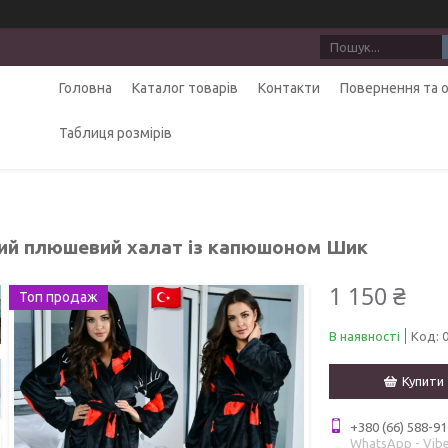
Головна
Каталог товарів
Контакти
Повернення та 
Таблиця розмірів
ий плюшевий халат із капюшоном Шик
1 150 ₴
Топ продаж
В наявності
Код:
Купити
+380 (66) 588-91
WhatsApp - Vibe