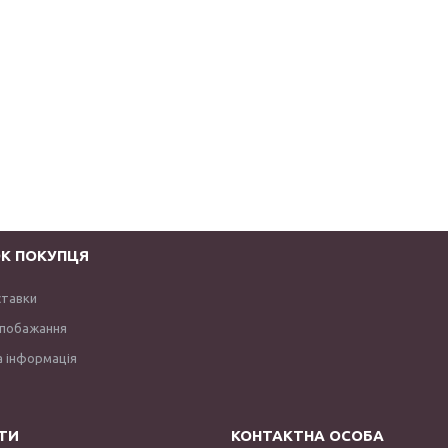
К ПОКУПЦЯ
ставки
 побажання
 інформація