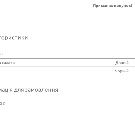
Приємних покупок!
теристики
ні
 халата
Довгий
Чорний
ація для замовлення
0 ₴