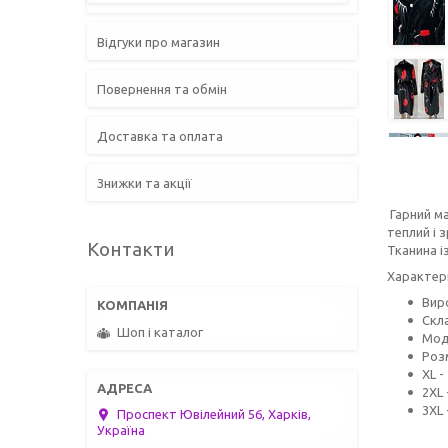
Відгуки про магазин
Повернення та обмін
Доставка та оплата
Знижки та акції
Гарний ма
теплий і 
Контакти
Тканина і
Характер
Вир
Скл
Шоп і каталог
Мод
Роз
XL -
2XL 
3XL 
Проспект Ювілейний 56, Харків,
Україна