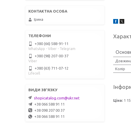
Ірина
Харак
+380 (66) 588-91-11
WhatsApp - Viber - Telegram
Основ
+380 (98) 207-00-37
Довжина
Viber
+380 (63) 711-07-12
Колір
Lifecell
Інформ
shopicatalog.com@ukr.net
Ціна:
1 15
+38 066 588 91 11
+38 098 207 00 37
+38 066 588 91 11