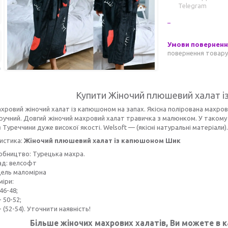
Telegram
повернення товару
Купити Жіночий плюшевий халат 
хровий жіночий халат із капюшоном на запах. Якісна полірована махрова
зручний. Довгий жіночий махровий халат травичка з малюнком. У таком
з Туреччини дуже високої якості. Welsoft — (якісні натуральні матеріали)
истика:
Жіночий плюшевий халат із капюшоном Шик
обництво: Турецька махра.
ад: велсофт
ель маломірна
міри:
 46-48;
- 50-52;
- (52-54). Уточнити наявність!
Більше
жіночих махрових халатів, Ви можете в к