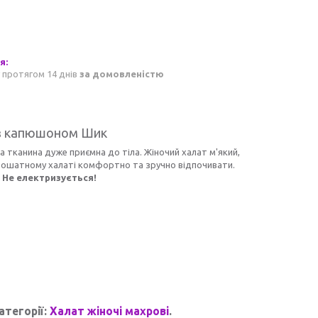
 протягом 14 днів
за домовленістю
із капюшоном Шик
 тканина дуже приємна до тіла. Жіночий халат м'який,
у ошатному халаті комфортно та зручно відпочивати.
.
Не електризується!
атегорії:
Халат жіночі махрові
.