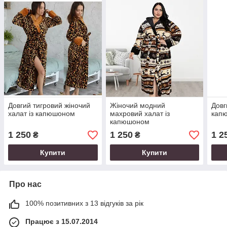
Довгий тигровий жіночий
Жіночий модний
Довг
халат із капюшоном
махровий халат із
кап
капюшоном
1 250
1 250
1 2
₴
₴
Купити
Купити
Про нас
100% позитивних з 13 відгуків за рік
Працює з 15.07.2014