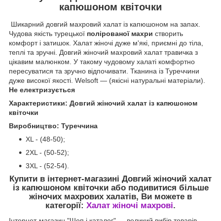
капюшоном квіточки
Шикарний довгий махровий халат із капюшоном на запах.
Чудова якість турецької
полірованої махри
створить
комфорт і затишок. Халат жіночі дуже м'які, приємні до тіла,
теплі та зручні. Довгий жіночий махровий халат травичка з
цікавим малюнком. У такому чудовому халаті комфортно
пересуватися та зручно відпочивати. Тканина із Туреччини
дуже високої якості. Welsoft — (якісні натуральні матеріали).
Не електризується
Характеристики: Довгий жіночий халат із капюшоном
квіточки
Виробництво: Туреччина
XL - (48-50);
2XL - (50-52);
3XL - (52-54).
Купити в інтернет-магазині Довгий жіночий халат
із капюшоном квіточки
або подивитися більше
жіночих махрових халатів, Ви можете в
категорії:
Халат жіночі махрові
.
Інтернет-магазин "Шоп і каталог" — великий вибір товарів.