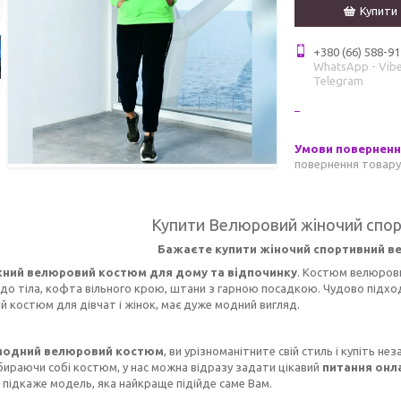
Купити
+380 (66) 588-91
WhatsApp - Vibe
Telegram
повернення товару
Купити Велюровий жіночий спо
Бажаєте купити жіночий спортивний в
ний велюровий костюм для дому та відпочинку
. Костюм велюров
до тіла, кофта вільного крою, штани з гарною посадкою. Чудово підход
 костюм для дівчат і жінок, має дуже модний вигляд.
модний велюровий костюм
, ви урізноманітните свій стиль і купіть н
бираючи собі костюм, у нас можна відразу задати цікавий
питання онл
 підкаже модель, яка найкраще підійде саме Вам.