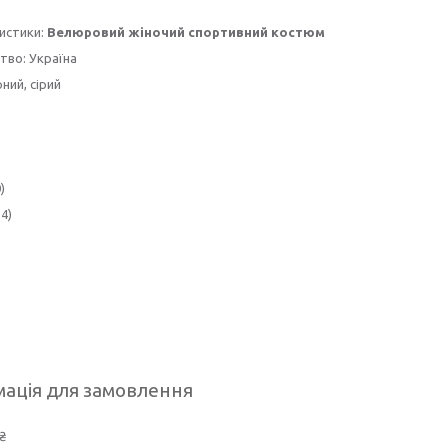
истики:
Велюровий жіночий спортивний костюм
тво: Україна
ний, сірий
)
54)
ація для замовлення
₴