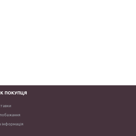
К ПОКУПЦЯ
ставки
 побажання
 інформація