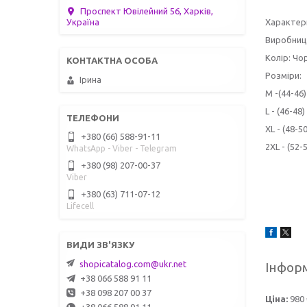
Проспект Ювілейний 56, Харків,
Характер
Україна
Виробниц
Колір: Чор
Розміри:
Ірина
M -(44-46)
L - (46-48)
XL - (48-50
+380 (66) 588-91-11
2XL - (52-
WhatsApp - Viber - Telegram
+380 (98) 207-00-37
Viber
+380 (63) 711-07-12
Lifecell
shopicatalog.com@ukr.net
Інформ
+38 066 588 91 11
+38 098 207 00 37
Ціна:
980 