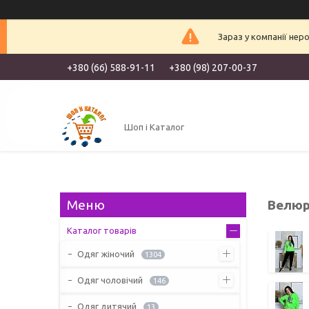
Зараз у компанії нер
+380 (66) 588-91-11
+380 (98) 207-00-37
Шоп і Каталог
Велюр
Каталог товарів
Одяг жіночий
1304
Одяг чоловічий
146
Одяг дитячий
13