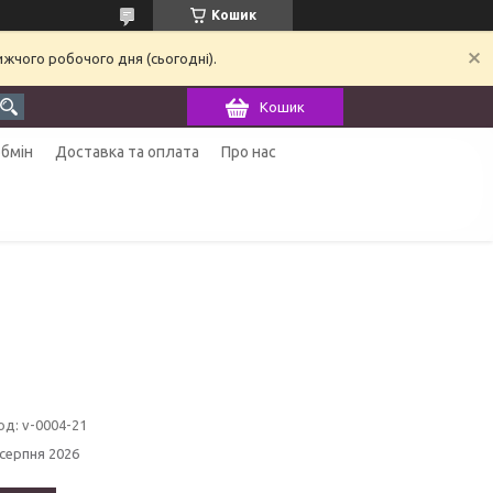
Кошик
ижчого робочого дня (сьогодні).
Кошик
обмін
Доставка та оплата
Про нас
од:
v-0004-21
 серпня 2026