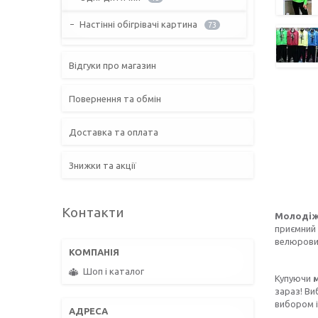
Настінні обігрівачі картина
73
Відгуки про магазин
Повернення та обмін
Доставка та оплата
Знижки та акції
Контакти
Молодіж
приємний 
велюровий
Шоп і каталог
Купуючи
зараз! Ви
вибором і