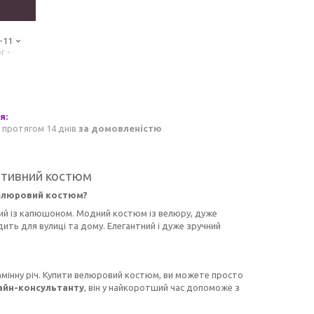
-11
r -
 протягом 14 днів
за домовленістю
ртивний костюм
елюровий костюм?
ий із капюшоном. Модний костюм із велюру, дуже
ить для вулиці та дому. Елегантний і дуже зручний
езамінну річ. Купити велюровий костюм, ви можете просто
айн-консультанту
, він у найкоротший час допоможе з