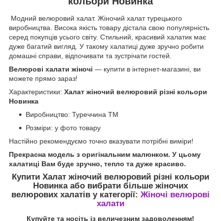
кольори Новинка
Модний велюровий халат. Жіночий халат турецького
виробництва. Висока якість товару дістала свою популярність
серед покупців усього світу. Стильний, красивий халатик має
дуже багатий вигляд. У такому халатиці дуже зручно робити
домашні справи, відпочивати та зустрічати гостей.
Велюрові халати жіночі
— купити в інтернет-магазині, ви
можете прямо зараз!
Характеристики:
Халат жіночий велюровий різні кольори
Новинка
Виробництво: Туреччина ТМ
Розміри: у фото товару
Настійно рекомендуємо точно вказувати потрібні виміри!
Прекрасна модель з оригінальним малюнком. У цьому
халатиці Вам буде зручно, тепло та дуже красиво.
Купити Халат жіночий велюровий різні кольори
Новинка
або вибрати більше жіночих
велюрових халатів у категорії:
Жіночі велюрові
халати
Купуйте та носіть із величезним задоволенням!