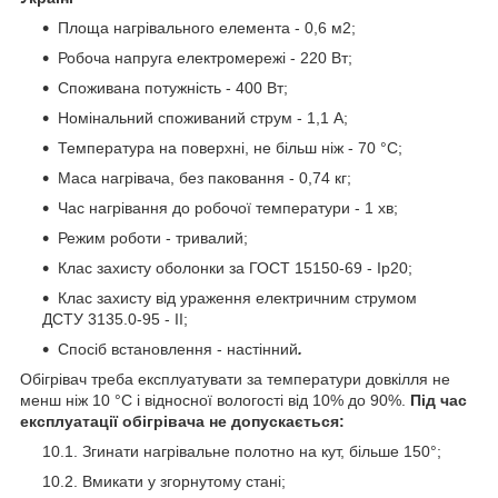
Площа нагрівального елемента - 0,6 м2;
Робоча напруга електромережі - 220 Вт;
Споживана потужність - 400 Вт;
Номінальний споживаний струм - 1,1 А;
Температура на поверхні, не більш ніж - 70 °C;
Маса нагрівача, без паковання - 0,74 кг;
Час нагрівання до робочої температури - 1 хв;
Режим роботи - тривалий;
Клас захисту оболонки за ГОСТ 15150-69 - Ip20;
Клас захисту від ураження електричним струмом
ДСТУ 3135.0-95 - II;
Спосіб встановлення - настінний
.
Обігрівач треба експлуатувати за температури довкілля не
менш ніж 10 °C і відносної вологості від 10% до 90%.
Під час
експлуатації обігрівача не допускається:
Згинати нагрівальне полотно на кут, більше 150°;
Вмикати у згорнутому стані;