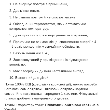
Не висушує повітря в приміщенні,
Дає м'яке тепло,
Не сушить повітря й не спалює кисень,
Обладнаний термостатом, який автоматично
контролює температуру,
Дуже простий у транспортуванні та зберіганні,
Практично не займає місця, споживання енергії в 4
- 5 разів менше, ніж у звичайних обігрівачів,
Важить менш ніж 1 кг.,
Застосовуваний у приміщеннях із підвищеною
вологістю,
Має своєрідний дизайн і естетичний вигляд,
Безпечний для дітей.
Почти 100% ККД (коефіцієнт корисної дії), немає потреби
нагрівати сам обігрівач. Плівковий обігрівач картина
самостійно нагрівається впродовж 1 хвилини. Фіксувальні
планки зроблені з натурального дерева.
Технічні характеристики:
Плівковий обігрівач картина в
Україні