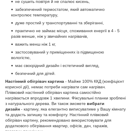
не сушить повітря й не спалює кисень,
забезпечений термостатом, який автоматично
контролює температуру,
дуже простий у транспортуванні та зберіганні,
практично не займає місця, споживання енергії в 4 - 5
разів менше, ніж у звичайних нагрівачів,
важить менш ніж 1 кг,
застосовуваний у приміщеннях із підвищеною
вологістю,
має своєрідний дизайн і естетичний вигляд,
безпечний для дітей.
Настінний обігрівач картина
- Майже 100% ККД (коефіцієнт
корисної дії), немає потреби нагрівати сам нагрівач.
Плівковий настінний обігрівач картина самостійно
нагрівається впродовж 1 хвилини. Фіксувальні планки зроблені
з натурального дерева. Ви також зможете
вибрати
дизайн
- картину, яка елегантно виписуватиме у Вашу кімнату
та додасть затишку та комфорту. Настінний плівковий
обігрівач картину, рекомендовано використовувати для
додаткового обігрівання квартир, офісів, дач, гаражів,