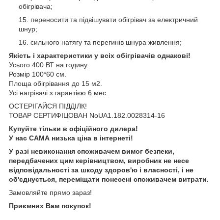
обігрівача;
переносити та підвішувати обігрівач за електричний
шнур;
сильного натягу та перегинів шнура живлення;
Якість і характеристики у всіх обігрівачів однакові!
Усього 400 ВТ на годину.
Розмір 100*60 см.
Площа обігрівання до 15 м2.
Усі нагрівачі з гарантією 6 мес.
ОСТЕРІГАЙСЯ ПІДДІЛК!
ТОВАР СЕРТИФІЦОВАН NoUA1.182.0028314-16
Купуйте тільки в офіційного дилера!
У нас САМА низька ціна в інтернеті!
У разі невиконання споживачем вимог безпеки,
передбачених цим керівництвом, виробник не несе
відповідальності за шкоду здоров'ю і власності, і не
об'єднується, переміщати понесені споживачем витрати.
Замовляйте прямо зараз!
Приємних Вам покупок!