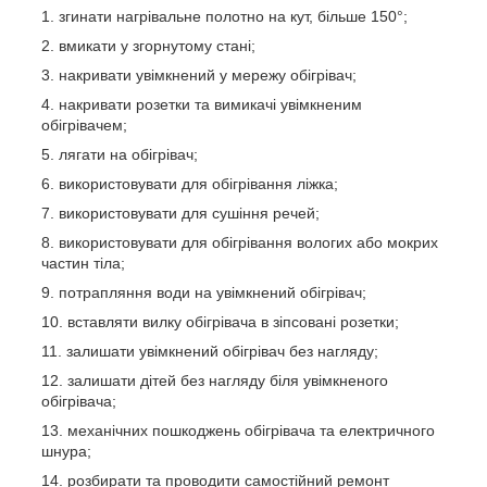
згинати нагрівальне полотно на кут, більше 150°;
вмикати у згорнутому стані;
накривати увімкнений у мережу обігрівач;
накривати розетки та вимикачі увімкненим
обігрівачем;
лягати на обігрівач;
використовувати для обігрівання ліжка;
використовувати для сушіння речей;
використовувати для обігрівання вологих або мокрих
частин тіла;
потрапляння води на увімкнений обігрівач;
вставляти вилку обігрівача в зіпсовані розетки;
залишати увімкнений обігрівач без нагляду;
залишати дітей без нагляду біля увімкненого
обігрівача;
механічних пошкоджень обігрівача та електричного
шнура;
розбирати та проводити самостійний ремонт