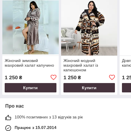
Жіночий зимовий
Жіночий модний
Довг
махровий халат капучино
махровий халат із
кап
капюшоном
1 250
1 250
1 2
₴
₴
Купити
Купити
Про нас
100% позитивних з 13 відгуків за рік
Працює з 15.07.2014