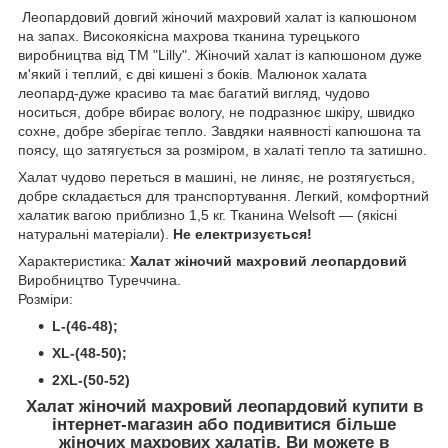
Леопардовий довгий жіночий махровий халат із капюшоном
на запах. Високоякісна махрова тканина турецького
виробництва від ТМ "Lilly". Жіночий халат із капюшоном дуже
м'який і теплий, є дві кишені з боків. Малюнок халата
леопард-дуже красиво та має багатий вигляд, чудово
носиться, добре вбирає вологу, не подразнює шкіру, швидко
сохне, добре зберігає тепло. Завдяки наявності капюшона та
поясу, що затягується за розміром, в халаті тепло та затишно.
Халат чудово переться в машині, не линяє, не розтягується,
добре складається для транспортування. Легкий, комфортний
халатик вагою приблизно 1,5 кг. Тканина Welsoft — (якісні
натуральні матеріали).
Не електризується!
Характеристика:
Халат жіночий махровий леопардовий
Виробництво Туреччина.
Розміри:
L-(46-48);
XL-(48-50);
2XL-(50-52)
Халат жіночий махровий леопардовий
купити в
інтернет-магазин або подивитися більше
жіночих махрових халатів, Ви можете в