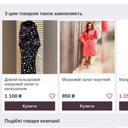
З цим товаром також замовляють
Довгий кольоровий
Махровий халат короткий
Махр
махровий халат із
капюшоном
1 100
850
1 1
₴
₴
Купити
Купити
Подібні товари компанії