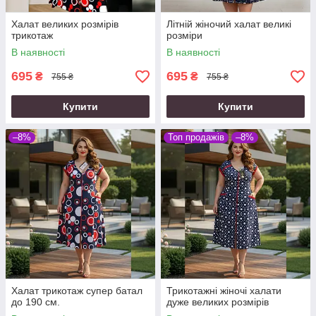
Халат великих розмірів
Літній жіночий халат великі
трикотаж
розміри
В наявності
В наявності
695
695
₴
₴
755 ₴
755 ₴
Купити
Купити
–8%
Топ продажів
–8%
Халат трикотаж супер батал
Трикотажні жіночі халати
до 190 см.
дуже великих розмірів