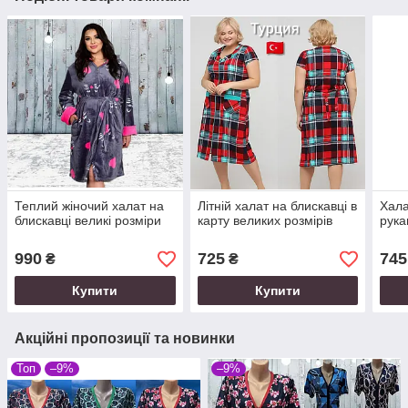
Теплий жіночий халат на
Літній халат на блискавці в
Хала
блискавці великі розміри
карту великих розмірів
рука
990
725
745
₴
₴
Купити
Купити
Акційні пропозиції та новинки
Топ
–9%
–9%