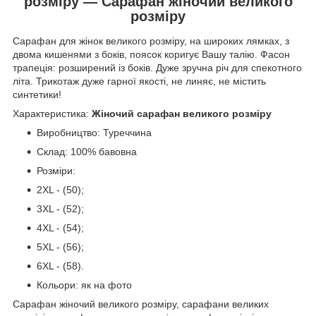
розміру — Сарафан жіночий великого
розміру
Сарафан для жінок великого розміру, на широких лямках, з
двома кишенями з боків, поясок коригує Вашу талію. Фасон
трапеція: розширений із боків. Дуже зручна річ для спекотного
літа. Трикотаж дуже гарної якості, не линяє, не містить
синтетики!
Характеристика:
Жіночий сарафан великого розміру
Виробництво: Туреччина
Склад: 100% бавовна
Розміри:
2XL - (50);
3XL - (52);
4XL - (54);
5XL - (56);
6XL - (58).
Кольори: як на фото
Сарафан жіночий великого розміру, сарафани великих