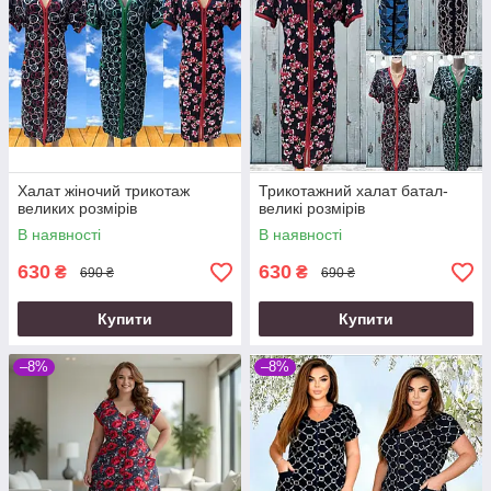
Халат жіночий трикотаж
Трикотажний халат батал-
великих розмірів
великі розмірів
В наявності
В наявності
630
630
₴
₴
690 ₴
690 ₴
Купити
Купити
–8%
–8%