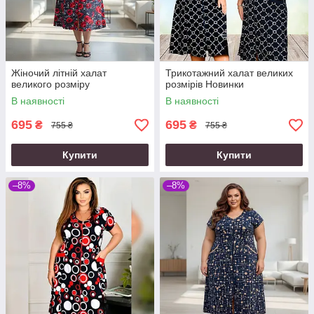
Жіночий літній халат
Трикотажний халат великих
великого розміру
розмірів Новинки
В наявності
В наявності
695
695
₴
₴
755 ₴
755 ₴
Купити
Купити
–8%
–8%