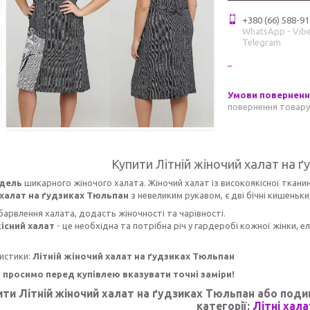
+380 (66) 588-91
WhatsApp - Vibe
Telegram
повернення товару
Купити Літній жіночий халат на 
дель
шикарного жіночого халата. Жіночий халат із високоякісної тканин
халат на ґудзиках Тюльпан
з невеликим рукавом, є дві бічні кишеньки
барвлення халата, додасть жіночності та чарівності.
кісний халат
- це необхідна та потрібна річ у гардеробі кожної жінки, 
истики:
Літній жіночий халат на ґудзиках Тюльпан
просимо перед купівлею вказувати точні заміри!
ити Літній жіночий халат на ґудзиках Тюльпан
або подив
категорії:
Літні хала