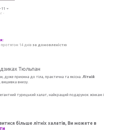
-11
r -
 протягом 14 днів
за домовленістю
ґудзиках Тюльпан
и, дуже приємна до тіла, практична та якісна.
Літній
, вишивка внизу.
елегантний турецький халат, найкращий подарунок жінкам і
итися більше літніх халатів, Ви можете в
ти