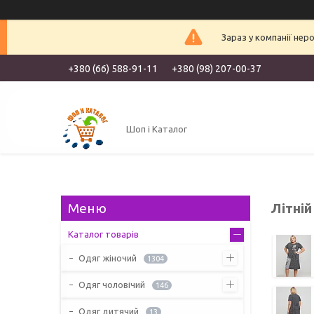
Зараз у компанії нер
+380 (66) 588-91-11
+380 (98) 207-00-37
Шоп і Каталог
Літні
Каталог товарів
Одяг жіночий
1304
Одяг чоловічий
146
Одяг дитячий
13