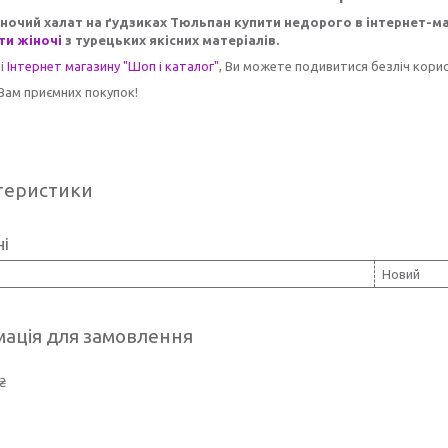
іночий халат на ґудзиках Тюльпан купити недорого в інтернет-м
ти жіночі
з турецьких якісних матеріалів.
зі
Інтернет магазину "Шоп і каталог"
, Ви можете подивитися безліч корис
Вам приємних покупок!
теристики
ні
Новий
ація для замовлення
₴