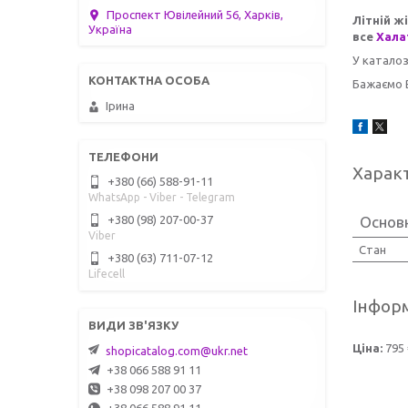
Проспект Ювілейний 56, Харків,
Літній ж
Україна
все
Хала
У катало
Бажаємо 
Ірина
Харак
+380 (66) 588-91-11
WhatsApp - Viber - Telegram
Основ
+380 (98) 207-00-37
Viber
Стан
+380 (63) 711-07-12
Lifecell
Інформ
Ціна:
795 
shopicatalog.com@ukr.net
+38 066 588 91 11
+38 098 207 00 37