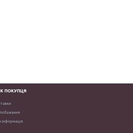
К ПОКУПЦЯ
ставки
 побажання
 інформація