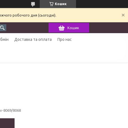
Кошик
ижчого робочого дня (сьогодні).
Кошик
обмін
Доставка та оплата
Про нас
sv-8069/8068