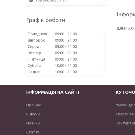
+38 066 588 91 11
Інформ
Графік роботи
Ціна:
695 
Понеділок
09:00
21:00
Вівторок
09:00
21:00
Середа
09:00
21:00
Четвер
09:00
21:00
Пʼятниця
09:00
21:00
Субота
10:00
21:00
Неділя
10:00
21:00
ІНФОРМАЦІЯ НА САЙТІ
КУТОЧО
Про нас
Умови до
Відгуки
Скарги та
Новини
Контактна
Статті