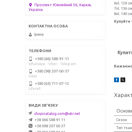
6xl. 126 см
Проспект Ювілейний 56, Харків,
7xl. 136 см
Україна
8xl. 140 см
Купуйте 
Ірина
Купит
+380 (66) 588-91-11
WhatsApp - Viber - Telegram
Бажаємо
+380 (98) 207-00-37
Viber
+380 (63) 711-07-12
Lifecell
Харак
Основ
shopicatalog.com@ukr.net
Сезон
+38 066 588 91 11
+38 098 207 00 37
Тип тка