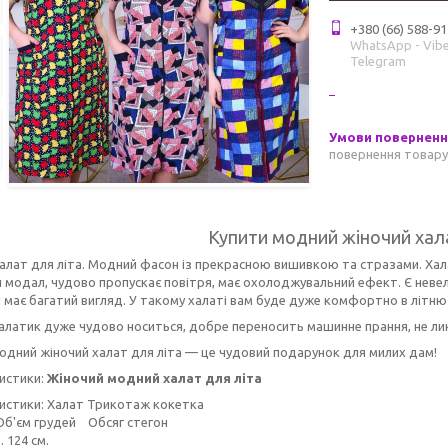
+380 (66) 588-91
WhatsApp - Vibe
Telegram
повернення товару
Купити модний жіночий хала
алат для літа. Модний фасон із прекрасною вишивкою та стразами. Хал
и модал, чудово пропускає повітря, має охолоджувальний ефект. Є невели
і має багатий вигляд. У такому халаті вам буде дуже комфортно в літню
латик дуже чудово носиться, добре переносить машинне прання, не линя
одний жіночий халат для літа — це чудовий подарунок для милих дам!
истики:
Жіночий модний халат для літа
истики: Халат Трикотаж кокетка
Об'єм грудей Обсяг стегон
. 124 см.