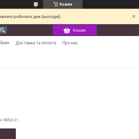
Кошик
ижчого робочого дня (сьогодні).
Кошик
обмін
Доставка та оплата
Про нас
sv-8050-21