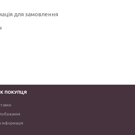
ація для замовлення
₴
К ПОКУПЦЯ
ставки
 побажання
 інформація