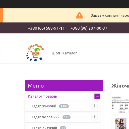
Зараз у компанії нер
+380 (66) 588-91-11
+380 (98) 207-00-37
Шоп і Каталог
Жіноч
Каталог товарів
Одяг жіночий
1304
Одяг чоловічий
146
Одяг дитячий
13