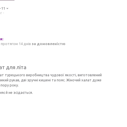
-11
r -
 протягом 14 днів
за домовленістю
т для літа
ат турецького виробництва чудової якості, виготовлений
кий рукав, дві зручні кишені та пояс. Жіночий халат дуже
 пору року.
є й не зсідається.