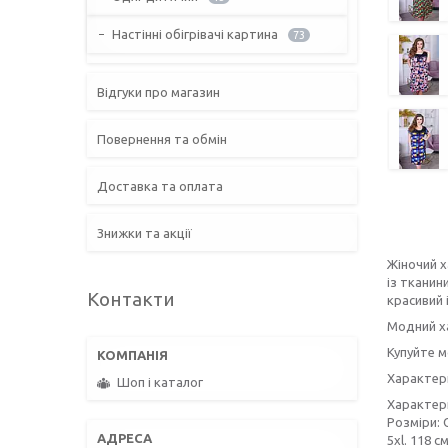
Настінні обігрівачі картина
73
Відгуки про магазин
Повернення та обмін
Доставка та оплата
Знижки та акції
Жіночий х
із тканин
Контакти
красивий 
Модний ха
Купуйте м
Характер
Шоп і каталог
Характер
Розміри: 
5xl. 118 см