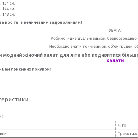
. 134 см.
. 144 см.
. 148 см.
та носіть із величезним задоволенням!
УВАГА!
Робимо індивідуальні виміри, безпосередньо
Необхідно знати точні виміри: об'єм грудей, об'
и модний жіночий халат для літа
або подивитися більше 
халати
 Вам приємних покупок!
теристики
ні
Літо
нини
Трикотаж