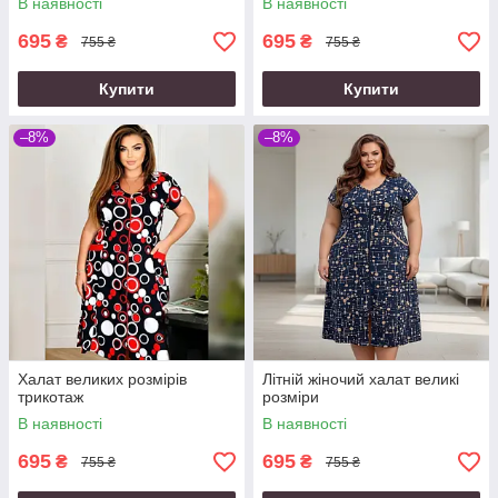
В наявності
В наявності
695
695
₴
₴
755 ₴
755 ₴
Купити
Купити
–8%
–8%
Халат великих розмірів
Літній жіночий халат великі
трикотаж
розміри
В наявності
В наявності
695
695
₴
₴
755 ₴
755 ₴