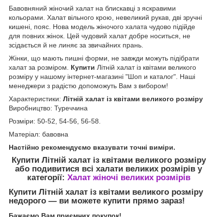
Бавовняний жіночий халат на блискавці з яскравими
кольорами. Халат вільного крою, невеликий рукав, дві зручні
кишені, пояс. Нова модель жіночого халата чудово підійде
для повних жінок. Цей чудовий халат добре носиться, не
зсідається й не линяє за звичайних прань.
Жінки, що мають пишні форми, не завжди можуть підібрати
халат за розміром.
Купити
Літній халат із квітами великого
розміру у нашому інтернет-магазині "Шоп и каталог". Наші
менеджери з радістю допоможуть Вам з вибором!
Характеристики:
Літній халат із квітами великого розміру
Виробництво: Туреччина
Розміри: 50-52, 54-56, 56-58.
Матеріал: бавовна
Настійно рекомендуємо вказувати точні виміри.
Купити Літній халат із квітами великого розміру
або подивитися всі халати великих розмірів у
категорії:
Халат жіночі великих розмірів
Купити Літній халат із квітами великого розміру
недорого — ви можете купити прямо зараз!
Бажаємо Вам приємних покупок!