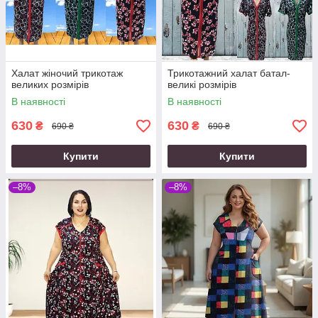
Халат жіночий трикотаж
Трикотажний халат батал-
великих розмірів
великі розмірів
В наявності
В наявності
630
630
₴
₴
690 ₴
690 ₴
Купити
Купити
–8%
–8%