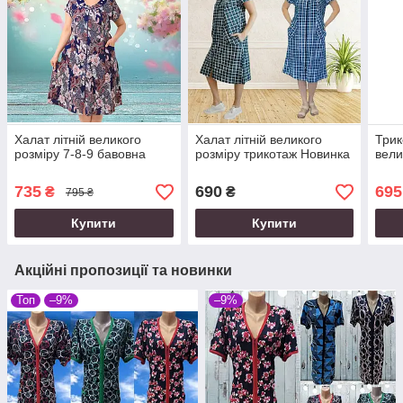
Халат літній великого
Халат літній великого
Трик
розміру 7-8-9 бавовна
розміру трикотаж Новинка
вели
735
690
695
₴
₴
795 ₴
Купити
Купити
Акційні пропозиції та новинки
Топ
–9%
–9%