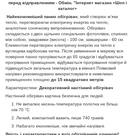
перед відправленням - Обмін. "Інтернет магазин «Шоп і
каталог»
Найекономніший панно обігрівач
, який створює м'яке
тепло, перетворюючи електричну енергію на тепло,
аналогічне сонячному випромінюванню. Обігрівач
складається з двох щільних спеціальних фотоплівок, спаяних
між собою, завдовжки (висота) - 100 см, завширшки - 60 см.
Елементом перетворює електричну енергію на тепло є
вуглецева карбонова нитка. Після увімкнення в мережу вся
поверхня панно прогрівається до 65 градусів і відбувається
прогрівання приміщення, відбувається прогрівання повітря й
підвищується загальна температура в кімнаті.Плівковий
нагрівач рекомендовано використовувати в невеликих
приміщеннях площею
до 15 квадратних метрів
.
Характеристики:
Декоративний настінний обігрівач
Настінний обігрівач картина безпечна для людей.
Не випалює кисень-температура полотна не більш
ніж 70 °C
Легкий, компактний важить лише 740 грамів.
Набагато економніше, ніж звичайні нагрівачі.
Якість і характеристики у всіх обігріваччів однакові!