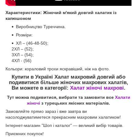
Характеристики: Жіночий м'який довгий халатик із
капюшоном
Виробництво Туреччина.
Розміри:
ХЛ – (46-48-50);
2ХЛ – (52);
3ХЛ – (54);
4ХЛ - (56)
Кольори: кораловий трохи яскравіший, ніж на фото.
Купити в Україні Халат махровий довгий
або
подивитися більше жіночих махрових халатів,
Ви можете в категорії:
Халат жіночі махрові
.
Тут можна подивитися, вибрати та замовити все
Халати
жіночі
з турецьких якісних матеріалів.
Замовляйте прямо зараз і вже завтра ви
насолоджуватиметеся прекрасним махровим халатиком!
Інтернет-магазин "Шоп і каталог" — великий вибір товарів.
Приємних покупок!