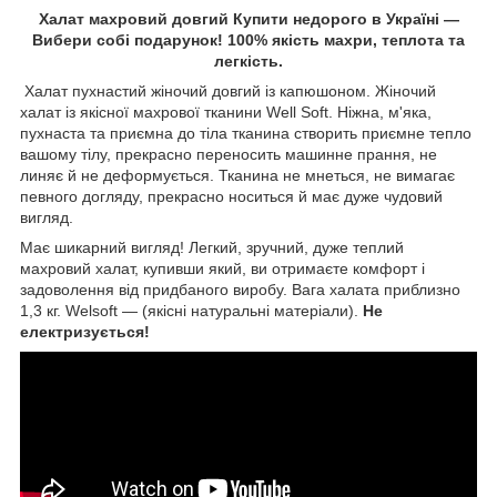
Халат махровий довгий Купити недорого в Україні —
Вибери собі подарунок! 100% якість махри, теплота та
легкість.
Халат пухнастий жіночий довгий із капюшоном. Жіночий
халат із якісної махрової тканини Well Soft. Ніжна, м'яка,
пухнаста та приємна до тіла тканина створить приємне тепло
вашому тілу, прекрасно переносить машинне прання, не
линяє й не деформується. Тканина не мнеться, не вимагає
певного догляду, прекрасно носиться й має дуже чудовий
вигляд.
Має шикарний вигляд! Легкий, зручний, дуже теплий
махровий халат, купивши який, ви отримаєте комфорт і
задоволення від придбаного виробу. Вага халата приблизно
1,3 кг. Welsoft — (якісні натуральні матеріали).
Не
електризується!