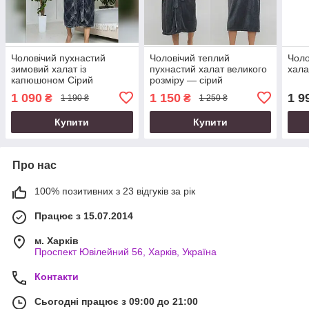
Чоловічий пухнастий
Чоловічий теплий
Чоло
зимовий халат із
пухнастий халат великого
хала
капюшоном Сірий
розміру — сірий
1 090
1 150
1 9
₴
₴
1 190 ₴
1 250 ₴
Купити
Купити
Про нас
100% позитивних з 23 відгуків за рік
Працює з 15.07.2014
м. Харків
Проспект Ювілейний 56, Харків, Україна
Контакти
Сьогодні працює з 09:00 до 21:00