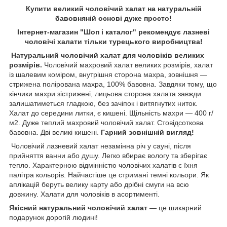
Купити великий чоловічий халат на натуральній
бавовняній основі дуже просто!
Інтернет-магазин "Шоп і каталог" рекомендує лазневі
чоловічі халати тільки турецького виробництва!
Натуральний чоловічий халат для чоловіків великих
розмірів.
Чоловічий махровий халат великих розмірів, халат
із шалевим коміром, внутрішня сторона махра, зовнішня —
стрижена полірована махра, 100% бавовна. Завдяки тому, що
кінчики махри зістрижені, лицьова сторона халата завжди
залишатиметься гладкою, без зачіпок і витягнутих ниток.
Халат до середини литки, є кишені. Щільність махри — 400 г/
м2. Дуже теплий махровий чоловічий халат. Стовідсоткова
бавовна. Дві великі кишені.
Гарний зовнішній вигляд!
Чоловічий лазневий халат незамінна річ у сауні, після
прийняття ванни або душу. Легко вбирає вологу та зберігає
тепло. Характерною відмінністю чоловічих халатів є їхня
палітра кольорів. Найчастіше це стримані темні кольори. Як
аплікацій беруть велику карту або дрібні смуги на всю
довжину. Халати для чоловіків в асортименті.
Якісний натуральний чоловічий халат
— це шикарний
подарунок дорогій людині!