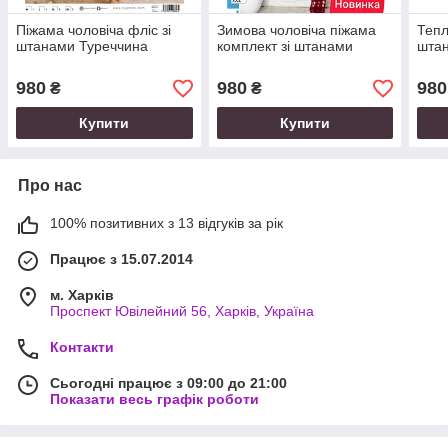
Піжама чоловіча фліс зі
Зимова чоловіча піжама
Тепл
штанами Туреччина
комплект зі штанами
шта
980
980
980
₴
₴
Купити
Купити
Про нас
100% позитивних з 13 відгуків за рік
Працює з 15.07.2014
м. Харків
Проспект Ювілейний 56, Харків, Україна
Контакти
Сьогодні працює з 09:00 до 21:00
Показати весь графік роботи