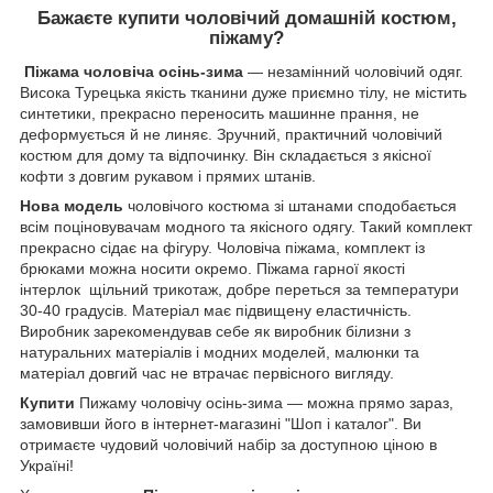
Бажаєте купити чоловічий домашній костюм,
піжаму?
Піжама чоловіча осінь-зима
— незамінний чоловічий одяг.
Висока Турецька якість тканини дуже приємно тілу, не містить
синтетики, прекрасно переносить машинне прання, не
деформується й не линяє. Зручний, практичний чоловічий
костюм для дому та відпочинку. Він складається з якісної
кофти з довгим рукавом і прямих штанів.
Нова модель
чоловічого костюма зі штанами сподобається
всім поціновувачам модного та якісного одягу. Такий комплект
прекрасно сідає на фігуру. Чоловіча піжама, комплект із
брюками можна носити окремо. Піжама гарної якості
інтерлок щільний трикотаж, добре переться за температури
30-40 градусів. Матеріал має підвищену еластичність.
Виробник зарекомендував себе як виробник білизни з
натуральних матеріалів і модних моделей, малюнки та
матеріал довгий час не втрачає первісного вигляду.
Купити
Пижаму чоловічу осінь-зима — можна прямо зараз,
замовивши його в інтернет-магазині "Шоп і каталог". Ви
отримаєте чудовий чоловічий набір за доступною ціною в
Україні!