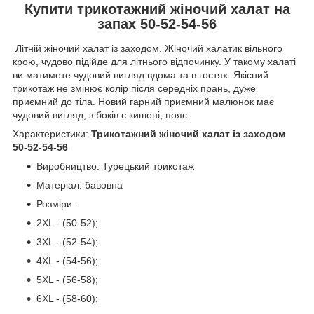
Купити трикотажний жіночий халат на
запах 50-52-54-56
Літній жіночий халат із заходом. Жіночий халатик вільного
крою, чудово підійде для літнього відпочинку. У такому халаті
ви матимете чудовий вигляд вдома та в гостях. Якісний
трикотаж не змінює колір після середніх прань, дуже
приємний до тіла. Новий гарний приємний малюнок має
чудовий вигляд, з боків є кишені, пояс.
Характеристики:
Трикотажний жіночий халат із заходом
50-52-54-56
Виробництво: Турецький трикотаж
Матеріал: бавовна
Розміри:
2XL - (50-52);
3XL - (52-54);
4XL - (54-56);
5XL - (56-58);
6XL - (58-60);