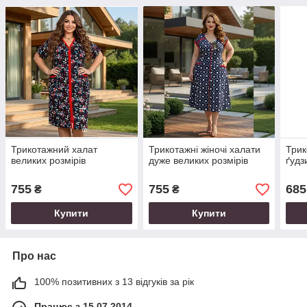
Трикотажний халат
Трикотажні жіночі халати
Трик
великих розмірів
дуже великих розмірів
ґудз
755
755
685
₴
₴
Купити
Купити
Про нас
100% позитивних з 13 відгуків за рік
Працює з 15.07.2014