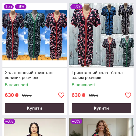
Топ
–9%
–9%
Халат жіночий трикотаж
Трикотажний халат батал-
великих розмірів
великі розмірів
В наявності
В наявності
630
630
₴
₴
690 ₴
690 ₴
Купити
Купити
–8%
–8%