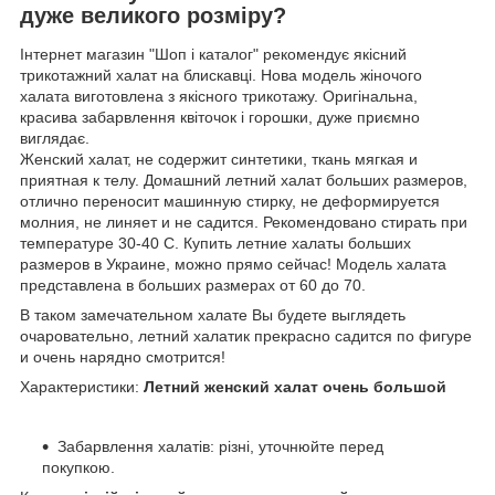
дуже великого розміру?
Інтернет магазин "Шоп і каталог" рекомендує якісний
трикотажний халат на блискавці. Нова модель жіночого
халата виготовлена з якісного трикотажу. Оригінальна,
красива забарвлення квіточок і горошки, дуже приємно
виглядає.
Женский халат, не содержит синтетики, ткань мягкая и
приятная к телу. Домашний летний халат больших размеров,
отлично переносит машинную стирку, не деформируется
молния, не линяет и не садится. Рекомендовано стирать при
температуре 30-40 С. Купить летние халаты больших
размеров в Украине, можно прямо сейчас! Модель халата
представлена в больших размерах от 60 до 70.
В таком замечательном халате Вы будете выглядеть
очаровательно, летний халатик прекрасно садится по фигуре
и очень нарядно смотрится!
Характеристики:
Летний женский халат очень большой
Забарвлення халатів: різні, уточнюйте перед
покупкою.