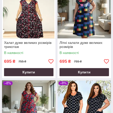
Халат дуже великих розмірів
Літні халати дуже великих
трикотаж
розмірів
В наявності
В наявності
695
695
₴
₴
755 ₴
755 ₴
Купити
Купити
–8%
–8%