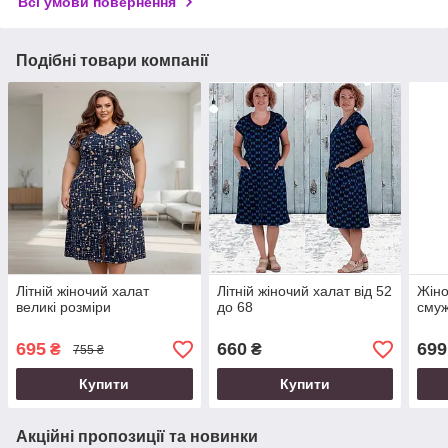
Всі умови повернення
Подібні товари компанії
Літній жіночий халат
Літній жіночий халат від 52
Жіно
великі розміри
до 68
смуж
695
660
699
₴
₴
755 ₴
Купити
Купити
Акційні пропозиції та новинки