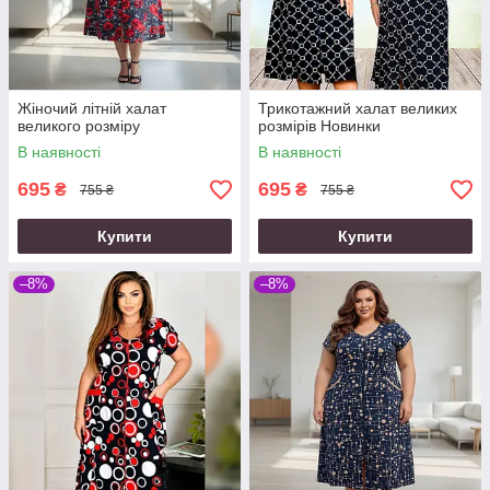
Жіночий літній халат
Трикотажний халат великих
великого розміру
розмірів Новинки
В наявності
В наявності
695
695
₴
₴
755 ₴
755 ₴
Купити
Купити
–8%
–8%