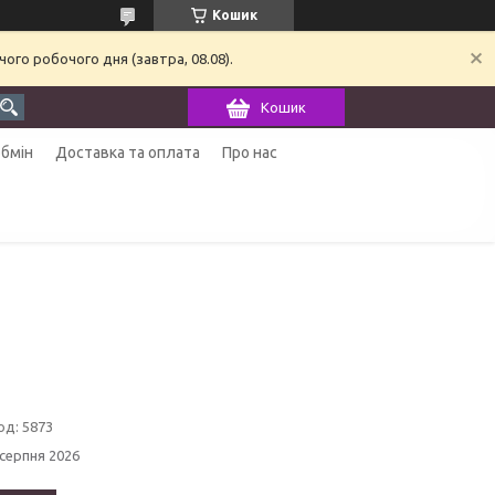
Кошик
ого робочого дня (завтра, 08.08).
Кошик
обмін
Доставка та оплата
Про нас
од:
5873
 серпня 2026