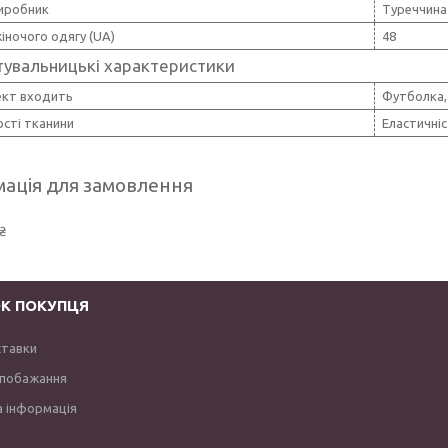
виробник
Туреччина
іночого одягу (UA)
48
тувальницькі характеристики
ект входить
Футболка,
сті тканини
Еластичніс
ація для замовлення
₴
К ПОКУПЦЯ
ставки
 побажання
 інформація