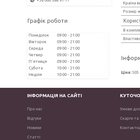
+38 066 588 91 11
Країна 
Розмір ж
Графік роботи
Корис
В компл
Понеділок
09:00
21:00
Властиво
Вівторок
09:00
21:00
Середа
09:00
21:00
Четвер
09:00
21:00
Інформ
Пʼятниця
09:00
21:00
Субота
10:00
21:00
Ціна:
505 
Неділя
10:00
21:00
ІНФОРМАЦІЯ НА САЙТІ
КУТОЧО
Про нас
Умови до
Відгуки
Скарги та
Новини
Контактна
Статті