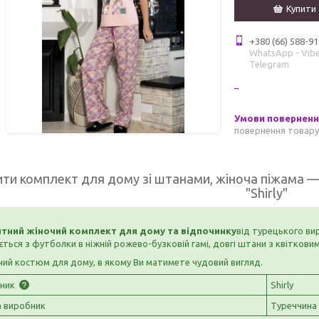
Купити
+380 (66) 588-91
WhatsApp - Vibe
Telegram
повернення товару
ити комплект для дому зі штанами, жіноча піжама 
"Shirly"
нтний жіночий комплект для дому та відпочинку
від турецького ви
ється з футболки в ніжній рожево-бузковій гамі, довгі штани з квіткови
ий костюм для дому, в якому Ви матимете чудовий вигляд.
бник
Shirly
а виробник
Туреччина