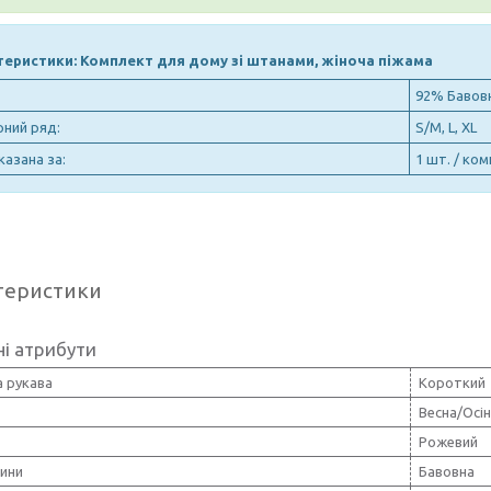
еристики: Комплект для дому зі штанами, жіноча піжама
92% Бавовн
рний ряд:
S/M, L, XL
казана за:
1 шт. / ко
теристики
і атрибути
 рукава
Короткий
Весна/Осі
Рожевий
нини
Бавовна