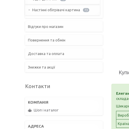
Настінні обігрівачі картина
73
Відгуки про магазин
Повернення та обмін
Доставка та оплата
Знижки та акції
Куп
Контакти
Елега
склада
Шикарн
Шоп і каталог
Виро
Країн