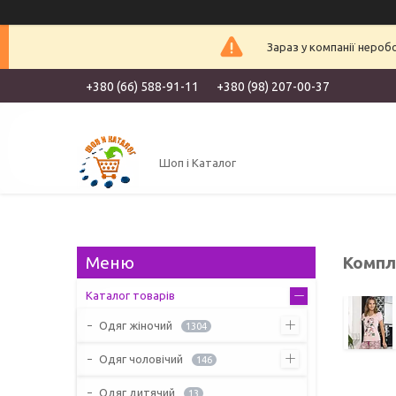
Зараз у компанії нероб
+380 (66) 588-91-11
+380 (98) 207-00-37
Шоп і Каталог
Компл
Каталог товарів
Одяг жіночий
1304
Одяг чоловічий
146
Одяг дитячий
13