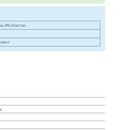
а, 8% Еластан
мплект
нь