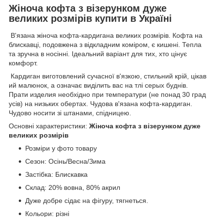
Жіноча кофта з візерунком дуже
великих розмірів купити в Україні
В'язана жіноча кофта-кардигана великих розмірів. Кофта на
блискавці, подовжена з відкладним коміром, є кишені. Тепла
та зручна в носінні. Ідеальний варіант для тих, хто цінує
комфорт.
Кардиган виготовлений сучасної в'язкою, стильний крій, цікав
ий малюнок, а означає виділить вас на тлі серых буднів.
Прати изделия необхідно при температури (не понад 30 град
усів) на низьких обертах. Чудова в'язана кофта-кардиган.
Чудово носити зі штанами, спідницею.
Основні характеристики:
Жіноча кофта з візерунком дуже
великих розмірів
Розміри у фото товару
Сезон: Осінь/Весна/Зима
Застібка: Блискавка
Склад: 20% вовна, 80% акрил
Дуже добре сідає на фігуру, тягнеться.
Кольори: різні