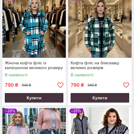
Жіноча кофта фліс із
Кофта фліс на блискавці
капюшоном великого розміру
великих розмірів
В наявності
В наявності
790
790
₴
₴
940 ₴
940 ₴
Купити
Купити
–16%
–16%