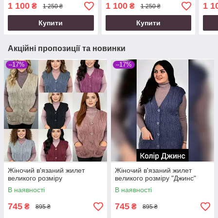
1 100
1 100
1 1
₴
₴
1 250 ₴
1 250 ₴
Купити
Купити
Акційні пропозиції та новинки
–17%
–17%
Жіночий в'язаний жилет
Жіночий в'язаний жилет
великого розміру
великого розміру "Джинс"
В наявності
В наявності
745
745
₴
₴
895 ₴
895 ₴