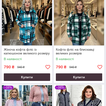
Жіноча кофта фліс із
Кофта фліс на блискавці
капюшоном великого розміру
великих розмірів
В наявності
В наявності
790
790
₴
₴
940 ₴
940 ₴
Купити
Купити
–16%
–16%