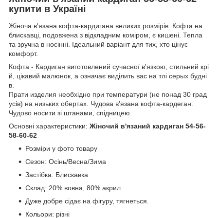
купити в Україні
Жіноча в'язана кофта-кардигана великих розмірів. Кофта на
блискавці, подовжена з відкладним коміром, є кишені. Тепла
та зручна в носінні. Ідеальний варіант для тих, хто цінує
комфорт.
Кофта - Кардиган виготовлений сучасної в'язкою, стильний крі
й, цікавий малюнок, а означає виділить вас на тлі серых будні
в.
Прати изделия необхідно при температури (не понад 30 град
усів) на низьких обертах. Чудова в'язана кофта-кардеган.
Чудово носити зі штанами, спідницею.
Основні характеристики:
Жіночий в'язаний кардиган 54-56-
58-60-62
Розміри у фото товару
Сезон: Осінь/Весна/Зима
Застібка: Блискавка
Склад: 20% вовна, 80% акрил
Дуже добре сідає на фігуру, тягнеться.
Кольори: різні