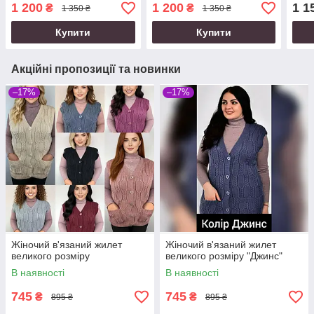
1 200
1 200
1 1
₴
₴
1 350 ₴
1 350 ₴
Купити
Купити
Акційні пропозиції та новинки
–17%
–17%
Жіночий в'язаний жилет
Жіночий в'язаний жилет
великого розміру
великого розміру "Джинс"
В наявності
В наявності
745
745
₴
₴
895 ₴
895 ₴