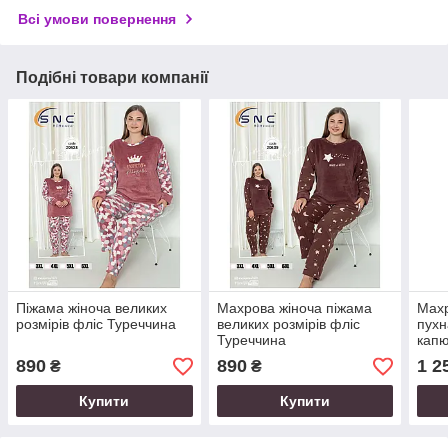
Всі умови повернення
Подібні товари компанії
Піжама жіноча великих
Махрова жіноча піжама
Махр
розмірів фліс Туреччина
великих розмірів фліс
пухн
Туреччина
кап
890
890
1 2
₴
₴
Купити
Купити