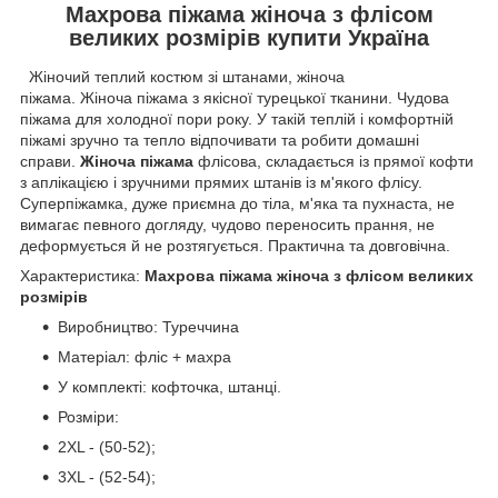
Махрова піжама жіноча з флісом
великих розмірів купити Україна
Жіночий теплий костюм зі штанами, жіноча
піжама. Жіноча піжама з якісної турецької тканини. Чудова
піжама для холодної пори року. У такій теплій і комфортній
піжамі зручно та тепло відпочивати та робити домашні
справи.
Жіноча піжама
флісова, складається із прямої кофти
з аплікацією і зручними прямих штанів із м'якого флісу.
Суперпіжамка, дуже приємна до тіла, м'яка та пухнаста, не
вимагає певного догляду, чудово переносить прання, не
деформується й не розтягується. Практична та довговічна.
Характеристика:
Махрова піжама жіноча з флісом великих
розмірів
Виробництво: Туреччина
Матеріал: фліс + махра
У комплекті: кофточка, штанці.
Розміри:
2XL - (50-52);
3XL - (52-54);