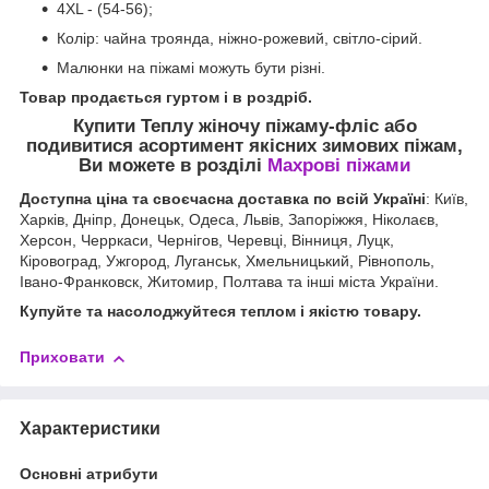
4XL - (54-56);
Колір: чайна троянда, ніжно-рожевий, світло-сірий.
Малюнки на піжамі можуть бути різні.
Товар продається гуртом і в роздріб.
Купити Теплу жіночу піжаму-фліс
або
подивитися асортимент якісних зимових піжам,
Ви можете в розділі
Махрові піжами
Доступна ціна та своєчасна доставка по всій Україні
: Київ,
Харків, Дніпр, Донецьк, Одеса, Львів, Запоріжжя, Ніколаєв,
Херсон, Черркаси, Чернігов, Черевці, Вінниця, Луцк,
Кіровоград, Ужгород, Луганськ, Хмельницький, Рівнополь,
Івано-Франковск, Житомир, Полтава та інші міста України.
Купуйте та насолоджуйтеся теплом і якістю товару.
Приховати
Характеристики
Основні атрибути