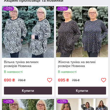
Акційні пропозиції та новинки
–13%
–13%
Вільна туніка великих
Жіноча туніка на великі
розмірів Новинка
розміри Новинка
В наявності
В наявності
690
695
₴
₴
790 ₴
795 ₴
Купити
Купити
–13%
–13%