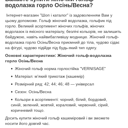
водолазка горло Осінь/Весна?
Інтернет-магазин "Шоп і каталог" із задоволенням Вам у
цьому допоможе. Гольф жіночий водолазка, гольфик під
горло. Великий асортимент жіночих гольфів, жіночих
водолазок із якісного матеріалу, безлічі кольорів, не залишить
байдужою, навіть найвибагливішу модницю. Жіночий гольф-
водолазка горло Осінь/Весна приємний до тіла, чудово сідає
на фігурі, чудово підійде під будь-який тип одягу.
Основні характеристики: Жіночий гольф-водолазка
горло Осінь/Весна
Жіночий гольф норма горлостійка "VERNISAGE"
Матеріал: м'який трикотаж (кашемір)
Розмірний ряд: 42; 44; 46; 48 — універсал
Сезон: Осінь/Весна
Кольори в асортименті: чорний, білий, бордовий,
синій, зелений, жовтий, кораловий, червоний, сірий,
коричневий тощо.
Досить купити жіночий гольф кашеміровий і ви зможете
носити його довгий час.