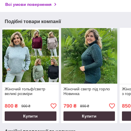
Всі умови повернення
Подібні товари компанії
Жіночий гольф/светр
Жіночий светр під горло
Жіно
великі розміри
Новинка
з го
800
790
850
₴
₴
900 ₴
890 ₴
Купити
Купити