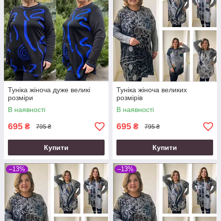
Туніка жіноча дуже великі
Туніка жіноча великих
розміри
розмірів
В наявності
В наявності
695
695
₴
₴
795 ₴
795 ₴
Купити
Купити
–13%
–13%