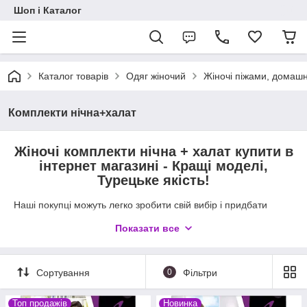
Шоп і Каталог
Каталог товарів
Одяг жіночий
Жіночі піжами, домаш
Комплекти нічна+халат
Жіночі комплекти нічна + халат купити в
інтернет магазині - Кращі моделі,
Турецьке якість!
Наші покупці можуть легко зробити свій вибір і придбати
вподобану модель нічної сорочки з халатиком, за
Показати все
найдоступнішою ціною від виробника.
Ми також піклуємося про Ваш час і гроші, тому вибрали самі
модні, популярні і новітні моделі цього сезону.
Сортування
0
Фільтри
Топ продажів
Новинка