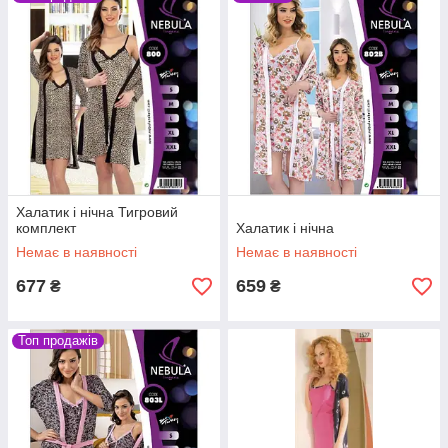
Халатик і нічна Тигровий
комплект
Халатик і нічна
Немає в наявності
Немає в наявності
677
659
₴
₴
Топ продажів