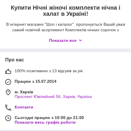
Купити Нічні жіночі комплекти нічна і
халат в Україні!
В інтернет магазині "Шоп і каталог" пропонується Вашій увазі
самий новітній асортимент Комплектів нічних сорочок з
халатиками. Кращий одяг для сну, дому та відпочинку.
Показати все
Будинок
- це наша фортеця, в якому ми хочемо відчувати
себе затишно, комфортно і обов'язково привабливо.
Каждая девушка и женщина очень хочет выглядеть на все
Про нас
100 %. Однако не нужно забывать, что дома, для наших
родных и близких людей, мы всегда обязаны быть
100% позитивних з 13 відгуків за рік
ухоженными и красиво одетыми.
Ночные рубашечки и халатики
- это деталь одежды,
Працює з 15.07.2014
которая поможет Вам чувствовать себя свободно, удобно и
красиво.
м. Харків
Проспект Ювілейний 56, Харків, Україна
Большой ассортимент
новейших моделей
Комплектов ночная и халат, поможет Вам выбрать
Контакти
понравившуюся модель и наслаждаться её приобретением.
Сьогодні працює з 10:00 до 21:00
Мы предлагаем высококачественные товары мировых
Показати весь графік роботи
производителей, которые благодаря своим технологиям
покорили наших покупателей качеством и модными