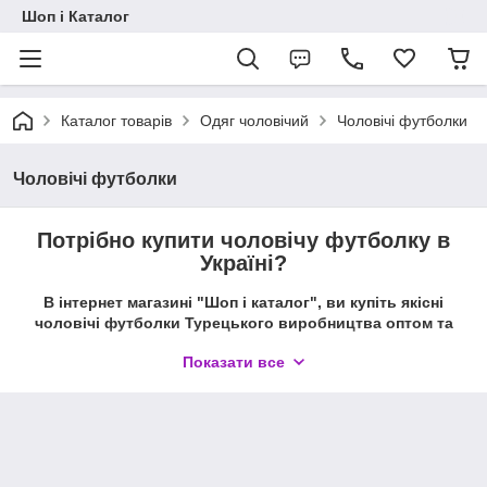
Шоп і Каталог
Каталог товарів
Одяг чоловічий
Чоловічі футболки
Чоловічі футболки
Потрібно купити чоловічу футболку в
Україні?
В інтернет магазині "Шоп і каталог", ви купіть якісні
чоловічі футболки Турецького виробництва оптом та
вроздріб
Показати все
Якщо Ви хочете
купити якісну чоловічу футболку
,
відвідайте інтернет магазин "Шоп і каталог" розділ чоловічий
одяг. У нас ви знайдете якісні речі, від турецьких виробників
"Ozlem", "Donex"- світових лідерів у виробництві
високоякісних товарів, гігієнічних виробів з тканин.