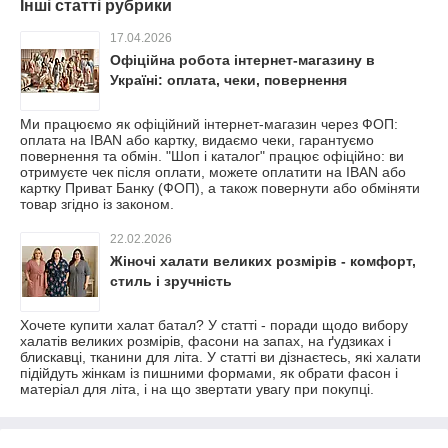
Інші статті рубрики
17.04.2026
Офіційна робота інтернет-магазину в
Україні: оплата, чеки, повернення
Ми працюємо як офіційний інтернет-магазин через ФОП:
оплата на IBAN або картку, видаємо чеки, гарантуємо
повернення та обмін. "Шоп і каталог" працює офіційно: ви
отримуєте чек після оплати, можете оплатити на IBAN або
картку Приват Банку (ФОП), а також повернути або обміняти
товар згідно із законом.
22.02.2026
Жіночі халати великих розмірів - комфорт,
стиль і зручність
Хочете купити халат батал? У статті - поради щодо вибору
халатів великих розмірів, фасони на запах, на ґудзиках і
блискавці, тканини для літа. У статті ви дізнаєтесь, які халати
підійдуть жінкам із пишними формами, як обрати фасон і
матеріал для літа, і на що звертати увагу при покупці.