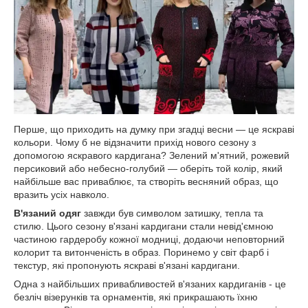
Перше, що приходить на думку при згадці весни — це яскраві
кольори. Чому б не відзначити прихід нового сезону з
допомогою яскравого кардигана? Зелений м'ятний, рожевий
персиковий або небесно-голубий — оберіть той колір, який
найбільше вас приваблює, та створіть весняний образ, що
вразить усіх навколо.
В'язаний одяг
завжди був символом затишку, тепла та
стилю. Цього сезону в'язані кардигани стали невід'ємною
частиною гардеробу кожної модниці, додаючи неповторний
колорит та витонченість в образ. Поринемо у світ фарб і
текстур, які пропонують яскраві в'язані кардигани.
Одна з найбільших привабливостей в'язаних кардиганів - це
безліч візерунків та орнаментів, які прикрашають їхню