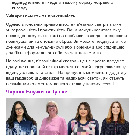
індивідуальність і надати вашому образу яскравого
вигляду.
Універсальність та практичність
Однією з головних привабливостей в'язаних светрів є їхня
універсальність і практичність. Вони можуть носитися як у
повсякденному житті, так і на особливих заходах, створюючи
невимушений та стильний образ. Ви можете поєднувати їх з
джинсами для кежуал-цибулі або з брюками або спідницею
для більш формального або елегантного стилю.
На закінчення, в'язані жіночі светри - це не просто предмет
одягу, це справжній витвір мистецтва, який підкреслює вашу
індивідуальність та стиль. Не пропустіть можливість додати у
ваш гардероб ці дивовижні та надихаючі светри, які стануть
незамінним елементом вашого стилю у новому сезоні.
Чарівні Блузки та Туніки