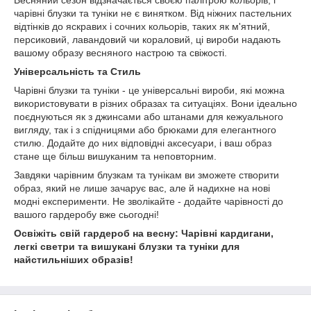
чарівні блузки та туніки не є винятком. Від ніжних пастельних
відтінків до яскравих і сочних кольорів, таких як м'ятний,
персиковий, лавандовий чи кораловий, ці вироби надають
вашому образу весняного настрою та свіжості.
Універсальність та Стиль
Чарівні блузки та туніки - це універсальні вироби, які можна
використовувати в різних образах та ситуаціях. Вони ідеально
поєднуються як з джинсами або штанами для кежуального
вигляду, так і з спідницями або брюками для елегантного
стилю. Додайте до них відповідні аксесуари, і ваш образ
стане ще більш вишуканим та неповторним.
Завдяки чарівним блузкам та тунікам ви зможете створити
образ, який не лише зачарує вас, але й надихне на нові
модні експерименти. Не зволікайте - додайте чарівності до
вашого гардеробу вже сьогодні!
Освіжіть свій гардероб на весну: Чарівні кардигани,
легкі светри та вишукані блузки та туніки для
найстильніших образів!