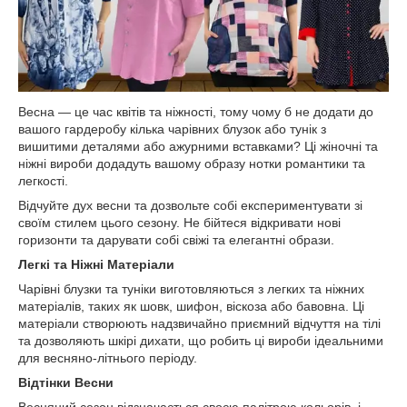
Весна — це час квітів та ніжності, тому чому б не додати до
вашого гардеробу кілька чарівних блузок або тунік з
вишитими деталями або ажурними вставками? Ці жіночні та
ніжні вироби додадуть вашому образу нотки романтики та
легкості.
Відчуйте дух весни та дозвольте собі експериментувати зі
своїм стилем цього сезону. Не бійтеся відкривати нові
горизонти та дарувати собі свіжі та елегантні образи.
Легкі та Ніжні Матеріали
Чарівні блузки та туніки виготовляються з легких та ніжних
матеріалів, таких як шовк, шифон, віскоза або бавовна. Ці
матеріали створюють надзвичайно приємний відчуття на тілі
та дозволяють шкірі дихати, що робить ці вироби ідеальними
для весняно-літнього періоду.
Відтінки Весни
Весняний сезон відзначається своєю палітрою кольорів, і