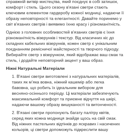
справжній витвір мистецтва, який поєднує в собі затишок,
комфорт і стиль. Цього сезону в'язані светри стають
ключовим елементом гардеробу кожної модниці, надаючи її
образу неповторності та елегантності. Давайте поринемо у
світ в'язаних светрів і виявимо їхню красу і різноманітність.
Однією з головних особливостей в'язаних светрів є їхня
різноманітність візерунків і текстур. Від класичних кіс до
складних кабельних візерунків, кожен светр є унікальним
поєднанням ремісничої майстерності та творчого підходу.
Вибирайте светр з візерунком, який відображає ваш смак та
стиль, і додайте неповторний акцент у ваш образ.
Ніжні Натуральні Матеріали
В'язані светри виготовлені з натуральних матеріалів,
таких як м'яка вовна, ніжний кашемір або легка
бавовна, що робить їх ідеальним вибором для
весняно-осіннього періоду. Ці матеріали забезпечують
максимальний комфорт та приємне відчуття на шкірі,
надаючи вашому образу вишуканості та витонченості.
В'язані светри пропонують багату палітру квітів,
серед яких кожна модниця знайде щось на свій смак.
Від ніжних пастельних відтінків до яскравих і насичених
кольорів, ці светри допоможуть підкреслити вашу