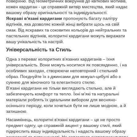
поверхню. Від геометричних візерунків до квіткових мотивів,
кожен кардиган - це справжній витвір мистецтва, який надає
вашому образу оригінальності та індивідуальності.
Яскраві в'язані кардигани
пропонують багату палітру
відтінків, яка дозволяє кожній жінці вибрати щось на свій
смак. Від яскравих та соковитих кольорів до нейтральних та
пастельних відтінків, колоритні кардигани можуть виражати
вашу унікальність та настрій.
Універсальність та Стиль
Одна з переваг колоритних в'язаних кардиганів – їхня
універсальність. Вони можуть носитися як повсякденно, і на
особливих заходах, створюючи неповторний і стильний
образ. Поєднуйте їх з джинсами для кежуал-цибулі або з
сукнею для жіночного та елегантного стилю.
В'язані кардигани не тільки виглядають стильно, але й
забезпечують комфорт та тепло. Їхні м'які та натуральні
матеріали роблять їх ідеальним вибором для весняно-
осіннього періоду, коли хочеться бути не лише модною, а й
затишною.
Насамкінець, колоритні в'язані кардигани – це не просто
предмет одягу, це справжній акцент у вашому стилі, який
підкреслить вашу індивідуальність і надасть вашому образу
яскравості та витонченості. Не соромтеся експериментувати