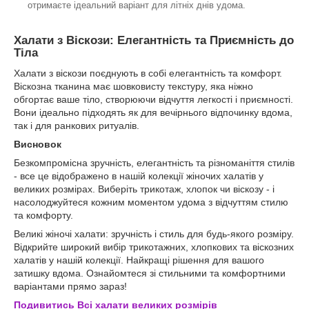
отримаєте ідеальний варіант для літніх днів удома.
Халати з Віскози: Елегантність та Приємність до
Тіла
Халати з віскози поєднують в собі елегантність та комфорт.
Віскозна тканина має шовковисту текстуру, яка ніжно
обгортає ваше тіло, створюючи відчуття легкості і приємності.
Вони ідеально підходять як для вечірнього відпочинку вдома,
так і для ранкових ритуалів.
Висновок
Безкомпромісна зручність, елегантність та різноманіття стилів
- все це відображено в нашій колекції жіночих халатів у
великих розмірах. Виберіть трикотаж, хлопок чи віскозу - і
насолоджуйтеся кожним моментом удома з відчуттям стилю
та комфорту.
Великі жіночі халати: зручність і стиль для будь-якого розміру.
Відкрийте широкий вибір трикотажних, хлопкових та віскозних
халатів у нашій колекції. Найкращі рішення для вашого
затишку вдома. Ознайомтеся зі стильними та комфортними
варіантами прямо зараз!
Подивитись Всі халати великих розмірів