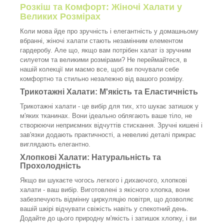
Розкіш та Комфорт: Жіночі Халати у
Великих Розмірах
Коли мова йде про зручність і елегантність у домашньому
вбранні, жіночі халати стають незамінним елементом
гардеробу. Але що, якщо вам потрібен халат із зручним
силуетом та великими розмірами? Не переймайтеся, в
нашій колекції ми маємо все, щоб ви почували себе
комфортно та стильно незалежно від вашого розміру.
Трикотажні Халати: М'якість та Еластичність
Трикотажні халати - це вибір для тих, хто шукає затишок у
м'яких тканинах. Вони ідеально облягають ваше тіло, не
створюючи неприємних відчуттів стискання. Зручні кишені і
зав'язки додають практичності, а невеликі деталі прикрас
виглядають елегантно.
Хлопкові Халати: Натуральність та
Прохолодність
Якщо ви шукаєте чогось легкого і дихаючого, хлопкові
халати - ваш вибір. Виготовлені з якісного хлопка, вони
забезпечують відмінну циркуляцію повітря, що дозволяє
вашій шкірі відчувати свіжість навіть у спекотний день.
Додайте до цього природну м'якість і затишок хлопку, і ви