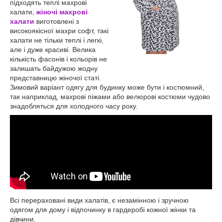
підходять теплі махрові
халати,
жіночі махрові
халати
виготовлені з
високоякісної махри софт, такі
халати не тільки теплі і легкі,
але і дуже красиві. Велика
кількість фасонів і кольорів не
залишать байдужою жодну
представницю жіночої статі.
Зимовий варіант одягу для будинку може бути і костюмний,
так наприклад, махрові піжами або велюрові костюми чудово
знадобляться для холодного часу року.
Всі перераховані види халатів, є незамінною і зручною
одягом для дому і відпочинку в гардеробі кожної жінки та
дівчини.