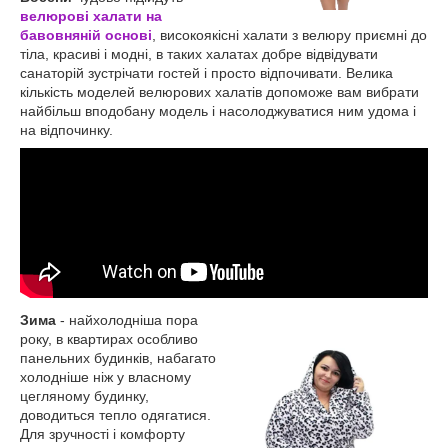
велюрові халати на
бавовняній основі
, високоякісні халати з велюру приємні до
тіла, красиві і модні, в таких халатах добре відвідувати
санаторій зустрічати гостей і просто відпочивати. Велика
кількість моделей велюрових халатів допоможе вам вибрати
найбільш вподобану модель і насолоджуватися ним удома і
на відпочинку.
Зима
- найхолодніша пора
року, в квартирах особливо
панельних будинків, набагато
холодніше ніж у власному
цегляному будинку,
доводиться тепло одягатися.
Для зручності і комфорту