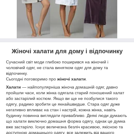
Жіночі халати для дому і відпочинку
Сучасний світ моди глибоко поширився на жіночий і
чоловічий одяг, не стала винятком одяг для дому та
відпочинку.
Сьогодні поговоримо про
жіночі халати
.
Халати
― найпопулярніша жіноча домашній одяг, давно
пройшли часи, коли жінка одягала старий поношений халат
або застарілий костюм. Якщо ви ще не позбулися такого
одягу, радимо зробити це якнайшвидше. Стара одяг дуже
негативно впливає на стан і настрій, кожна жінка, навіть
будинку повинна виглядати привабливо. Деякі люди думають
що халати виключно домашня форма одягу, однак це думка
вже застаріло. Існує величезна безліч красивою, якісною та
доступною домашнього одягу, все залежить від вашого