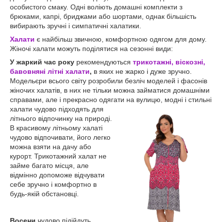
особистого смаку. Одні воліють домашні комплекти з
брюками, капрі, бриджами або шортами, однак більшість
вибирають зручні і симпатичні халатики.
Халати
є найбільш звичною, комфортною одягом для дому.
Жіночі халати можуть поділятися на сезонні види:
У жаркий час року
рекомендуються
трикотажні, віскозні,
бавовняні літні халати
,
в яких не жарко і дуже зручно.
Модельєри всього світу розробили безліч моделей і фасонів
жіночих халатів, в них не тільки можна займатися домашніми
справами, але і прекрасно одягати на вулицю, модні і
стильні
халати чудово підходять для
літнього відпочинку на природі.
В красивому літньому халаті
чудово відпочивати, його легко
можна взяти на дачу або
курорт. Трикотажний халат не
займе багато місця, але
відмінно допоможе відчувати
себе зручно і комфортно в
будь-якій обстановці.
Восени
чудово підійдуть