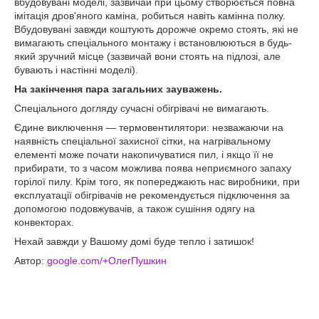
вбудовувані моделі, зазвичай при цьому створюється повна
імітація дров'яного каміна, робиться навіть камінна полку.
Вбудовувані завжди коштують дорожче окремо стоять, які не
вимагають спеціального монтажу і встановлюються в будь-
який зручний місце (зазвичай вони стоять на підлозі, але
бувають і настінні моделі).
На закінчення пара загальних зауважень.
Спеціального догляду сучасні обігрівачі не вимагають.
Єдине виключення — термовентилятори: незважаючи на
наявність спеціальної захисної сітки, на нагрівальному
елементі може почати накопичуватися пил, і якщо її не
прибирати, то з часом можлива поява неприємного запаху
горілої пилу. Крім того, як попереджають нас виробники, при
експлуатації обігрівачів не рекомендується підключення за
допомогою подовжувачів, а також сушіння одягу на
конвекторах.
Нехай завжди у Вашому домі буде тепло і затишок!
Автор:
google.com/+ОлегПушкин