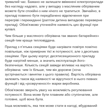
тривалий час. Бажано не залишати ввімкнені електроприлади
без нагляду надовго, але у випадку з масляним обігрівачем
можете бути спокійні-з ним нічого не трапиться. Звичайно, в
приладі повинно бути передбачено відключення при
перегріві і перекиданні (раптом дитина випадково переверне
прилад). Обов'язково уточнюйте наявність цих функції при
купівлі.
Чим більше у масляного обігрівача так званих батарейних»
секцій-тим краще тепловіддача.
Прилад з п'ятьма секціями буде нагрівати повітря помітно
повільніше, ніж примірник тієї ж потужності, але з десятьма
секціями. При цьому корпус десятисекционного приладу
буде нагрітий менше, а значить експлуатація його-
безпечніше. Кількість секцій завжди впливає на вартість
обігрівача: чим їх більше, тим він дорожче (хоча
зустрічаються і винятки з цього правила). Вартість обігрівача
залежить також від наявності чи відсутності в нього певних
функцій і від «розкрученості» марки виробника.
Обов'язково зверніть увагу на можливість регулювання
потужності. Вона може бути плавним або ступінчатим, але
головне, щоб вона була.
Інша можливість, яка теж може стати в нагоді, вбудований