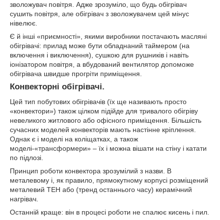
зволожувач повітря. Адже зрозуміло, що будь обігрівач
сушить повітря, але обігрівач з зволожувачем цей мінус
нівелює.
Є й інші «приємності», якими виробники постачають масляні
обігрівачі: прилад може бути обладнаний таймером (на
включення і виключення), сушкою для рушників і навіть
іонізатором повітря, а вбудований вентилятор допоможе
обігрівача швидше прогріти приміщення.
Конвекторні обігрівачі
.
Цей тип побутових обігрівачів (їх ще називають просто
«конвектори») також цілком підійде для тривалого обігріву
невеликого житлового або офісного приміщення. Більшість
сучасних моделей конвекторів мають настінне кріплення.
Однак є і моделі на коліщатках, а також
моделі-«трансформери» – їх і можна вішати на стіну і катати
по підлозі.
Принцип роботи конвектора зрозумілий з назви. В
металевому і, як правило, прямокутному корпусі розміщений
металевий ТЕН або (тренд останнього часу) керамічний
нагрівач.
Останній краще: він в процесі роботи не спалює кисень і пил.