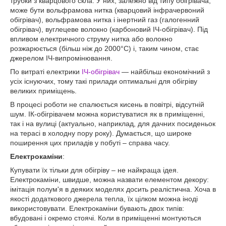
трубки з кварцового скла. У них, залежно від типу обігрівача,
може бути вольфрамова нитка (кварцовий інфрачервоний
обігрівач), вольфрамова нитка і інертний газ (галогенний
обігрівач), вуглецеве волокно (карбоновий ІЧ-обігрівач). Під
впливом електричного струму нитка або волокно
розжарюється (більш ніж до 2000°С) і, таким чином, стає
джерелом ІЧ-випромінювання.
По витраті електрики
ІЧ-обігрівач
— найбільш економічний з
усіх існуючих, тому такі прилади оптимальні для обігріву
великих приміщень.
В процесі роботи не спалюється кисень в повітрі, відсутній
шум. ІК-обігрівачем можна користуватися як в приміщенні,
так і на вулиці (актуально, наприклад, для дачних посиденьок
на терасі в холодну пору року). Думається, що широке
поширення цих приладів у побуті – справа часу.
Електрокаміни
:
Купувати їх тільки для обігріву – не найкраща ідея.
Електрокаміни, швидше, можна назвати елементом декору:
імітація полум'я в деяких моделях досить реалістична. Хоча в
якості додаткового джерела тепла, їх цілком можна іноді
використовувати. Електрокаміни бувають двох типів:
вбудовані і окремо стоячі. Коли в приміщенні монтуються