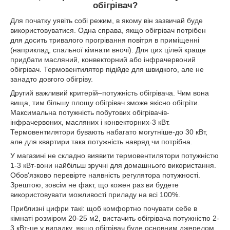
обігрівач?
Для початку уявіть собі режим, в якому він зазвичай буде
використовуватися. Одна справа, якщо обігрівач потрібен
для досить тривалого прогрівання повітря в приміщенні
(наприклад, спальної кімнати вночі). Для цих цілей краще
придбати масляний, конвекторний або інфрачервоний
обігрівач. Термовентилятор підійде для швидкого, але не
занадто довгого обігріву.
Другий важливий критерій–потужність обігрівача. Чим вона
вища, тим більшу площу обігрівач зможе якісно обігріти.
Максимальна потужність побутових обігрівачів-
інфрачервоних, масляних і конвекторних-3 кВт.
Термовентилятори бувають набагато могутніше-до 30 кВт,
але для квартири така потужність навряд чи потрібна.
У магазині не складно виявити термовентилятори потужністю
1-3 кВт-вони найбільш зручні для домашнього використання.
Обов'язково перевірте наявність регулятора потужності.
Зрештою, зовсім не факт, що кожен раз ви будете
використовувати можливості приладу на всі 100%.
Приблизні цифри такі: щоб комфортно почувати себе в
кімнаті розміром 20-25 м2, вистачить обігрівача потужністю 2-
3 кВт-це у випадку, якщо обігрівач буде основним джерелом