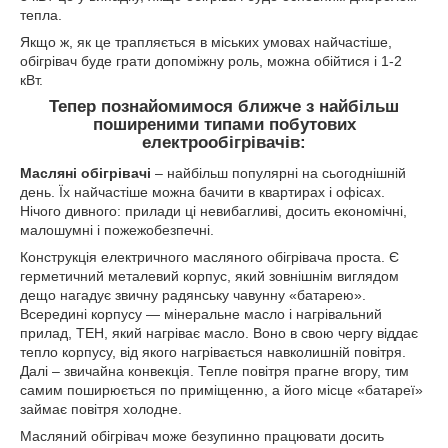
тепла.
Якщо ж, як це трапляється в міських умовах найчастіше,
обігрівач буде грати допоміжну роль, можна обійтися і 1-2
кВт.
Тепер познайомимося ближче з найбільш
поширеними типами побутових
електрообігрівачів:
Масляні обігрівачі
– найбільш популярні на сьогоднішній
день. Їх найчастіше можна бачити в квартирах і офісах.
Нічого дивного: прилади ці невибагливі, досить економічні,
малошумні і пожежобезпечні.
Конструкція електричного масляного обігрівача проста. Є
герметичний металевий корпус, який зовнішнім виглядом
дещо нагадує звичну радянську чавунну «батарею».
Всередині корпусу — мінеральне масло і нагрівальний
прилад, ТЕН, який нагріває масло. Воно в свою чергу віддає
тепло корпусу, від якого нагрівається навколишній повітря.
Далі – звичайна конвекція. Тепле повітря прагне вгору, тим
самим поширюється по приміщенню, а його місце «батареї»
займає повітря холодне.
Масляний обігрівач може безупинно працювати досить