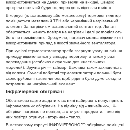
використовуються на дачах: привезли на вихідні, швидко
прогріли остиглий будинок, через день відвезли в місто.
В корпусі (пластиковому або металевому) термовентилятор
поміщається металевий ТЕН або керамічний нагрівальний
елемент. За нагрівачем встановлений вентилятор. Лопаті
обертаються, женуть повітря на нагрівач і далі розподіляють
його по приміщенню. Зрозуміло, нагрівач можна відключити і
використовувати прилад в якості звичайного вентилятора.
При купівлі термовентилятор треба звернути увагу на вміння
приладу відключатися у випадку перегріву, а також у разі
перекидання (особливо актуально для «настільних»
моделей). Зручна річ — таймер. Важлива також захищеність
від вологи. Сучасні побутові термовентилятори повинні бути
сконструйовані таким чином, щоб рідини було дуже складно
потрапити на нагрівальний елемент.
Інфрачервоні обігрівачі
Обов'язково варто згадати клас нині набирають популярність
інфрачервоних обігрівачів. На відміну від «звичайних», ІЧ-
обігрівач нагріває не повітря, а оточуючі предмети. І вже від
них повітря отримує «вторинне» тепло.
В металевому корпусі ІНФРАЧЕРВОНОГО обігрівача поміщені