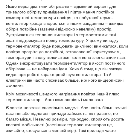
Якщо перші два типи обігрівачів – відмінний варіант для
тривалого обігріву приміщення і підтримання постійної
комфортної температури повітря, то побутової термо-
вентилятор краще впорається з іншим завданням – швидко
обігріє потрібне (зазвичай відносно невелику) простір.
Зустрічаються тепло-вентилятори і з термостатами: такі
здатні підтримувати певну температуру. У цьому випадку
термовентилятор буде працювати циклічно: вимикатися, коли
повітря прогріте до потрібної, встановленої користувачем,
температури і знову включатися, коли вона злегка знизиться.
Однак використовувати термовентилятор в якості постійного
обігрівача — не найкраща ідея. Хоча б тому, що він завжди
видає при роботі характерний шум вентилятора. Та й
електрики він часто споживає більше, ніж його вищеописані
«колеги».
Крім можливості швидкого нагрівання повітря інший плюс
термовентилятор – його компактність і мала вага.
Є зовсім невеликі «настільні» моделі. Але навіть більш великі
настінні або підлогові прилади займають, як правило, не
багато місця. Невеликі розміри, природно, сприяють досить
високої мобільності (настінних термовентиляторов це,
звичайно, стосується в меншій мірі). Такі прилади часто