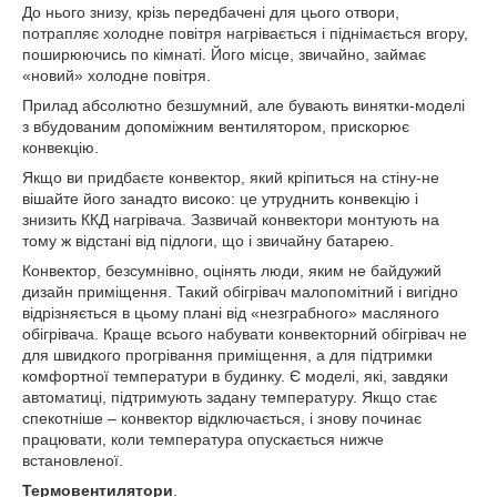
До нього знизу, крізь передбачені для цього отвори,
потрапляє холодне повітря нагрівається і піднімається вгору,
поширюючись по кімнаті. Його місце, звичайно, займає
«новий» холодне повітря.
Прилад абсолютно безшумний, але бувають винятки-моделі
з вбудованим допоміжним вентилятором, прискорює
конвекцію.
Якщо ви придбаєте конвектор, який кріпиться на стіну-не
вішайте його занадто високо: це утруднить конвекцію і
знизить ККД нагрівача. Зазвичай конвектори монтують на
тому ж відстані від підлоги, що і звичайну батарею.
Конвектор, безсумнівно, оцінять люди, яким не байдужий
дизайн приміщення. Такий обігрівач малопомітний і вигідно
відрізняється в цьому плані від «незграбного» масляного
обігрівача. Краще всього набувати конвекторний обігрівач не
для швидкого прогрівання приміщення, а для підтримки
комфортної температури в будинку. Є моделі, які, завдяки
автоматиці, підтримують задану температуру. Якщо стає
спекотніше – конвектор відключається, і знову починає
працювати, коли температура опускається нижче
встановленої.
Термовентилятори
.