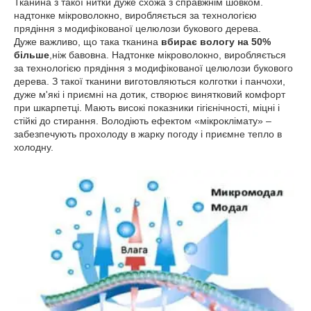
Тканина з такої нитки дуже схожа з справжнім шовком.
надтонке мікроволокно, виробляється за технологією
прядіння з модифікованої целюлози букового дерева.
Дуже важливо, що така тканина
вбирає вологу на 50%
більше
,ніж бавовна. Надтонке мікроволокно, виробляється
за технологією прядіння з модифікованої целюлози букового
дерева. З такої тканини виготовляються колготки і панчохи,
дуже м'які і приємні на дотик, створює винятковий комфорт
при шкарпетці. Мають високі показники гігієнічності, міцні і
стійкі до стирання. Володіють ефектом «мікроклімату» –
забезпечують прохолоду в жарку погоду і приємне тепло в
холодну.