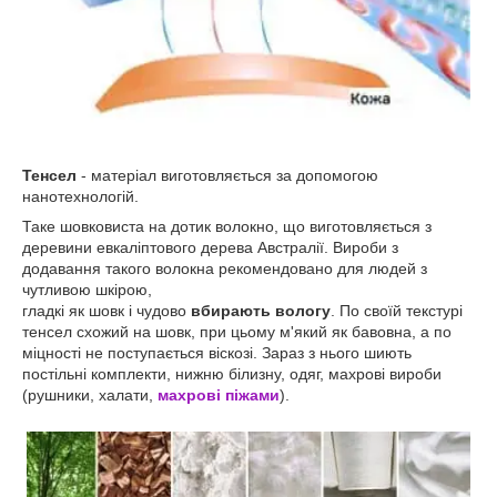
Тенсел
- матеріал виготовляється за допомогою
нанотехнологій.
Таке шовковиста на дотик волокно, що виготовляється з
деревини евкаліптового дерева Австралії. Вироби з
додавання такого волокна рекомендовано для людей з
чутливою шкірою,
гладкі як шовк і чудово
вбирають вологу
. По своїй текстурі
тенсел схожий на шовк, при цьому м'який як бавовна, а по
міцності не поступається віскозі. Зараз з нього шиють
постільні комплекти, нижню білизну, одяг, махрові вироби
(рушники, халати,
махрові піжами
).