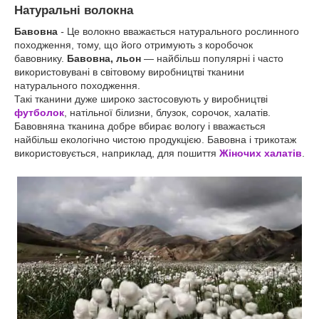
Натуральні волокна
Бавовна
-
Це волокно вважається натурального рослинного
походження, тому, що його отримують з коробочок
бавовнику.
Бавовна, льон
― найбільш популярні і часто
використовувані в світовому виробництві тканини
натурального походження.
Такі тканини дуже широко застосовують у виробництві
футболок
, натільної білизни, блузок, сорочок, халатів.
Бавовняна тканина добре вбирає вологу і вважається
найбільш екологічно чистою продукцією. Бавовна і трикотаж
використовується, наприклад, для пошиття
Жіночих халатів
.