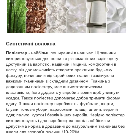
Синтетичні волокна
Поліестер
- найбільш поширений в наш час. Ці тканини
використовуються для пошиття різноманітних видів одягу.
Доступний за вартістю, надійний і міцний, комфортний в
носку, він дає можливість створити практично будь-яку
фактуру, починаючи від стрейчевих тканин і закінчуючи
важкими тканинами зі складним дизайном. Тканина з
додаванням поліестеру, має антистатистическим
властивістю, його додають у вироби з вовни щоб уникнути
усадки. Також поліестер допомагає добре тримати форму
одягу. З ткнаи поліестер виробляють: футболки, шорти,
блузки, головні убори, парасольки, плащі, штани, верхній
одяг, пальто, куртки і безліч інших виробів. Нерідко поліестер
використовують і для виробництва постільної білизни.
Допустима норма в додаванні до натуральним тканинам без
шкоди для здоров'я людини (10-20%).